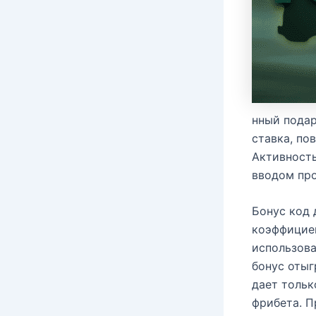
нный подар
ставка, по
Активность
вводом про
Бонус код 
коэффициен
использова
бонус отыг
дает тольк
фрибета. П