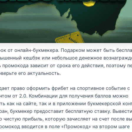
ок от онлайн-букмекера. Подарком может быть беспл
вышенный кешбэк или небольшое денежное вознагражд
 промокода зависит от срока его действия, поэтому п
верьте его актуальность.
дает право оформить фрибет на спортивное событие с
том от 2.0. Комбинации для получения баллов можно
ть как на сайте, так и в приложении букмекерской кон
ран, букмекер предоставит бесплатную ставку. Вывест
о чистую прибыль, которую зачисляет на счет после 
ромокод вводится в поле «Промокод» на втором шаге