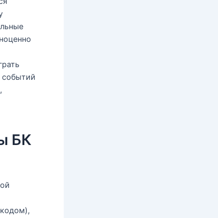
ся
у
ельные
лноценно
грать
о событий
,
ы БК
ной
кодом),