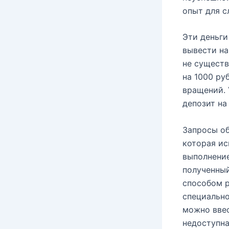
опыт для с
Эти деньги
вывести н
не существ
на 1000 ру
вращений. 
депозит на
Запросы об
которая ис
выполнение
полученный
способом р
специально
можно ввес
недоступна