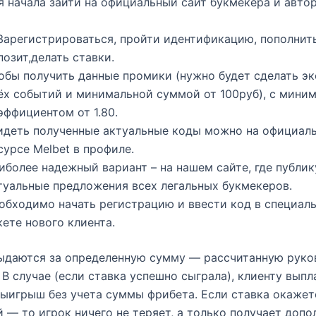
я начала зайти на официальный сайт букмекера и авто
Зарегистрироваться, пройти идентификацию, пополнит
позит,делать ставки.
обы получить данные промики (нужно будет сделать эк
ёх событий и минимальной суммой от 100руб), с мини
эффициентом от 1.80.
идеть полученные актуальные коды можно на официал
сурсе Melbet в профиле.
иболее надежный вариант – на нашем сайте, где публи
туальные предложения всех легальных букмекеров.
обходимо начать регистрацию и ввести код в специаль
кете нового клиента.
ыдаются за определенную сумму — рассчитанную рук
 В случае (если ставка успешно сыграла), клиенту вып
ыигрыш без учета суммы фрибета. Если ставка окажет
 — то игрок ничего не теряет, а только получает доп