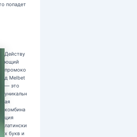
то попадет
Действу
ющий
промоко
д Melbet
— это
уникальн
ая
комбина
ция
латински
х букв и