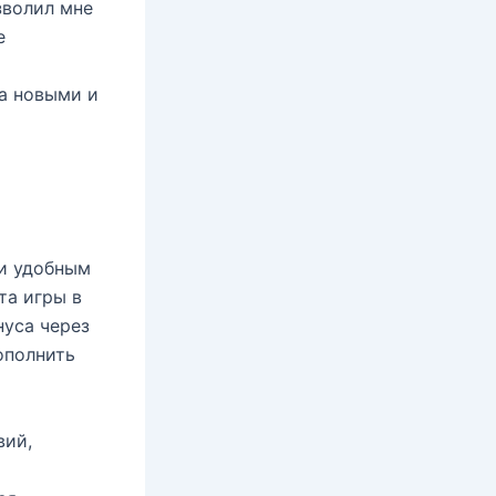
зволил мне
е
за новыми и
 и удобным
та игры в
нуса через
ополнить
вий,