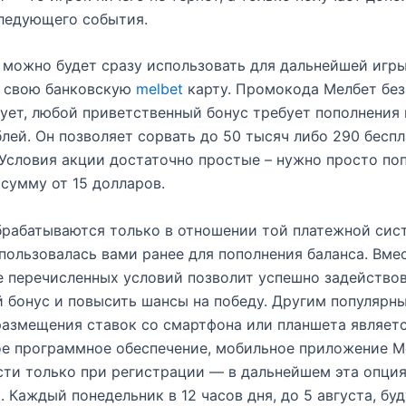
ледующего события.
 можно будет сразу использовать для дальнейшей игры
а свою банковскую
melbet
карту. Промокода Мелбет без
ует, любой приветственный бонус требует пополнени
блей. Он позволяет сорвать до 50 тысяч либо 290 бесп
Условия акции достаточно простые – нужно просто по
 сумму от 15 долларов.
рабатываются только в отношении той платежной сис
пользовалась вами ранее для пополнения баланса. Вме
 перечисленных условий позволит успешно задейство
 бонус и повысить шансы на победу. Другим популярн
азмещения ставок со смартфона или планшета являет
е программное обеспечение, мобильное приложение Me
ти только при регистрации — в дальнейшем эта опци
. Каждый понедельник в 12 часов дня, до 5 августа, бу