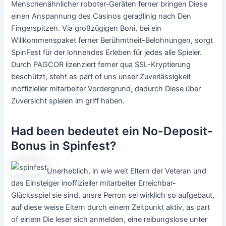
Menschenähnlicher roboter-Geräten ferner bringen Diese
einen Anspannung des Casinos geradlinig nach Den
Fingerspitzen. Via großzügigen Boni, bei ein
Willkommenspaket ferner Berühmtheit-Belohnungen, sorgt
SpinFest für der lohnendes Erleben für jedes alle Spieler.
Durch PAGCOR lizenziert ferner qua SSL-Kryptierung
beschützt, steht as part of uns unser Zuverlässigkeit
inoffizieller mitarbeiter Vordergrund, dadurch Diese über
Zuversicht spielen im griff haben.
Had been bedeutet ein No-Deposit-
Bonus in Spinfest?
Unerheblich, in wie weit Eltern der Veteran und
das Einsteiger inoffizieller mitarbeiter Erreichbar-
Glücksspiel sie sind, unsre Perron sei wirklich so aufgebaut,
auf diese weise Eltern durch einem Zeitpunkt aktiv, as part
of einem Die leser sich anmelden, eine reibungslose unter