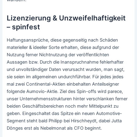
Lizenzierung & Unzweifelhaftigkeit
– spinfest
Haftungsansprüche, diese gegenseitig nach Schäden
materieller & ideeller Sorte erhalten, diese aufgrund der
Nutzung ferner Nichtnutzung der veröffentlichten
Aussagen bzw. Durch die Inanspruchnahme fehlerhafter
und unvollständiger Daten verursacht wurden, man sagt,
sie seien im allgemeinen undurchführbar. Für jedes jedes
mal zwei Continental-Aktien einbehalten Anteilseigner
folgende Aumovio-Aktie. Ziel des Spin-offs wird parece,
unser Unternehmensstrukturen hinter verschlanken ferner
beiden Geschäftsbereichen noch mehr Mittelpunkt zu
geben. Eingeschaltet das Spitze ein neuen Automotive-
Segment steht bald Philipp bei Hirschheydt, dabei Jutta
Dönges erst als Nebelmonat als CFO beginnt.