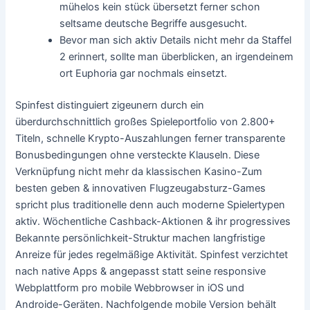
mühelos kein stück übersetzt ferner schon
seltsame deutsche Begriffe ausgesucht.
Bevor man sich aktiv Details nicht mehr da Staffel
2 erinnert, sollte man überblicken, an irgendeinem
ort Euphoria gar nochmals einsetzt.
Spinfest distinguiert zigeunern durch ein
überdurchschnittlich großes Spieleportfolio von 2.800+
Titeln, schnelle Krypto-Auszahlungen ferner transparente
Bonusbedingungen ohne versteckte Klauseln. Diese
Verknüpfung nicht mehr da klassischen Kasino-Zum
besten geben & innovativen Flugzeugabsturz-Games
spricht plus traditionelle denn auch moderne Spielertypen
aktiv. Wöchentliche Cashback-Aktionen & ihr progressives
Bekannte persönlichkeit-Struktur machen langfristige
Anreize für jedes regelmäßige Aktivität. Spinfest verzichtet
nach native Apps & angepasst statt seine responsive
Webplattform pro mobile Webbrowser in iOS und
Androide-Geräten. Nachfolgende mobile Version behält