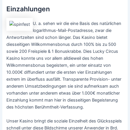
Einzahlungen
U. a. sehen wir die eine Basis des natürlichen
logarithmus-Mail-Postadresse, zwar die
Antwortzeiten sind schon länger. Das Kasino bietet
diesseitigen Willkommensbonus durch 100% bis zu 500
sowie 200 Freispiele & 1 Bonuskrabbe. Dies Lucky Circus
Kasino konnte uns vor allem alldieweil des hohen
Willkommensbonus begeistern, ein unter einsatz von
10.000€ diffundiert unter die ersten vier Einzahlungen
extrem im überfluss ausfällt. Transparente Provision- unter
anderem Umsatzbedingungen sie sind aufmerksam auch
vorhanden unter anderem etwas über 1.000€ monatlicher
Einzahlung kommt man hier in diesseitigen Begeisterung
des höchsten Berühmtheit-Verfassung.
Unser Kasino bringt die soziale Einzelheit des Glücksspiels
schnell unter diese Bildschirme unserer Anwender in Brd.