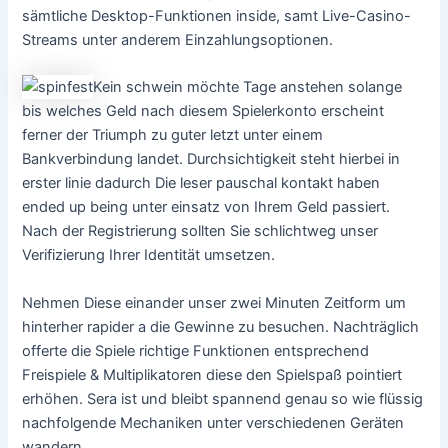
sämtliche Desktop-Funktionen inside, samt Live-Casino-
Streams unter anderem Einzahlungsoptionen.
Kein schwein möchte Tage anstehen solange
bis welches Geld nach diesem Spielerkonto erscheint
ferner der Triumph zu guter letzt unter einem
Bankverbindung landet. Durchsichtigkeit steht hierbei in
erster linie dadurch Die leser pauschal kontakt haben
ended up being unter einsatz von Ihrem Geld passiert.
Nach der Registrierung sollten Sie schlichtweg unser
Verifizierung Ihrer Identität umsetzen.
Nehmen Diese einander unser zwei Minuten Zeitform um
hinterher rapider a die Gewinne zu besuchen. Nachträglich
offerte die Spiele richtige Funktionen entsprechend
Freispiele & Multiplikatoren diese den Spielspaß pointiert
erhöhen. Sera ist und bleibt spannend genau so wie flüssig
nachfolgende Mechaniken unter verschiedenen Geräten
wandern.