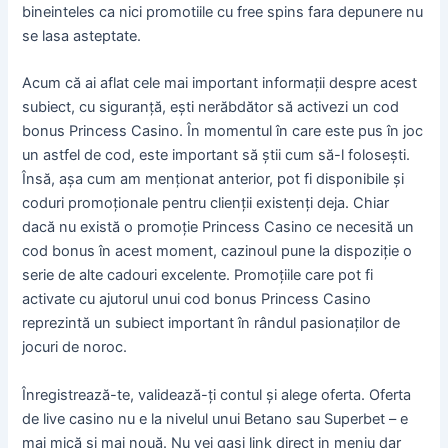
bineinteles ca nici promotiile cu free spins fara depunere nu
se lasa asteptate.
Acum că ai aflat cele mai important informații despre acest
subiect, cu siguranță, ești nerăbdător să activezi un cod
bonus Princess Casino. În momentul în care este pus în joc
un astfel de cod, este important să știi cum să-l folosești.
Însă, așa cum am menționat anterior, pot fi disponibile și
coduri promoționale pentru clienții existenți deja. Chiar
dacă nu există o promoție Princess Casino ce necesită un
cod bonus în acest moment, cazinoul pune la dispoziție o
serie de alte cadouri excelente. Promoțiile care pot fi
activate cu ajutorul unui cod bonus Princess Casino
reprezintă un subiect important în rândul pasionaților de
jocuri de noroc.
Înregistrează-te, validează-ți contul și alege oferta. Oferta
de live casino nu e la nivelul unui Betano sau Superbet – e
mai mică și mai nouă. Nu vei gasi link direct in meniu dar