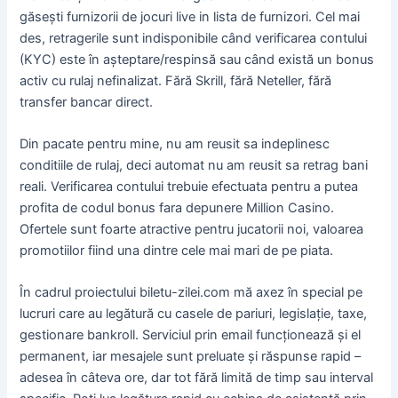
găsești furnizorii de jocuri live in lista de furnizori. Cel mai
des, retragerile sunt indisponibile când verificarea contului
(KYC) este în așteptare/respinsă sau când există un bonus
activ cu rulaj nefinalizat. Fără Skrill, fără Neteller, fără
transfer bancar direct.
Din pacate pentru mine, nu am reusit sa indeplinesc
conditiile de rulaj, deci automat nu am reusit sa retrag bani
reali. Verificarea contului trebuie efectuata pentru a putea
profita de codul bonus fara depunere Million Casino.
Ofertele sunt foarte atractive pentru jucatorii noi, valoarea
promotiilor fiind una dintre cele mai mari de pe piata.
În cadrul proiectului biletu-zilei.com mă axez în special pe
lucruri care au legătură cu casele de pariuri, legislație, taxe,
gestionare bankroll. Serviciul prin email funcționează și el
permanent, iar mesajele sunt preluate și răspunse rapid –
adesea în câteva ore, dar tot fără limită de timp sau interval