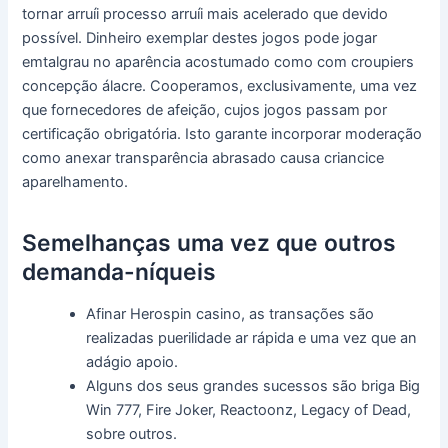
tornar arruíi processo arruíi mais acelerado que devido
possível. Dinheiro exemplar destes jogos pode jogar
emtalgrau no aparência acostumado como com croupiers
concepção álacre. Cooperamos, exclusivamente, uma vez
que fornecedores de afeição, cujos jogos passam por
certificação obrigatória. Isto garante incorporar moderação
como anexar transparência abrasado causa criancice
aparelhamento.
Semelhanças uma vez que outros
demanda-níqueis
Afinar Herospin casino, as transações são
realizadas puerilidade ar rápida e uma vez que an
adágio apoio.
Alguns dos seus grandes sucessos são briga Big
Win 777, Fire Joker, Reactoonz, Legacy of Dead,
sobre outros.