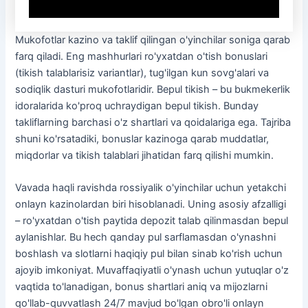
Mukofotlar kazino va taklif qilingan o'yinchilar soniga qarab
farq qiladi. Eng mashhurlari ro'yxatdan o'tish bonuslari
(tikish talablarisiz variantlar), tug'ilgan kun sovg'alari va
sodiqlik dasturi mukofotlaridir. Bepul tikish – bu bukmekerlik
idoralarida ko'proq uchraydigan bepul tikish. Bunday
takliflarning barchasi o'z shartlari va qoidalariga ega. Tajriba
shuni ko'rsatadiki, bonuslar kazinoga qarab muddatlar,
miqdorlar va tikish talablari jihatidan farq qilishi mumkin.
Vavada haqli ravishda rossiyalik o'yinchilar uchun yetakchi
onlayn kazinolardan biri hisoblanadi. Uning asosiy afzalligi
– ro'yxatdan o'tish paytida depozit talab qilinmasdan bepul
aylanishlar. Bu hech qanday pul sarflamasdan o'ynashni
boshlash va slotlarni haqiqiy pul bilan sinab ko'rish uchun
ajoyib imkoniyat. Muvaffaqiyatli o'ynash uchun yutuqlar o'z
vaqtida to'lanadigan, bonus shartlari aniq va mijozlarni
qo'llab-quvvatlash 24/7 mavjud bo'lgan obro'li onlayn