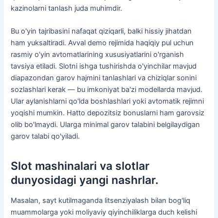
kazinolarni tanlash juda muhimdir.
Bu o'yin tajribasini nafaqat qiziqarli, balki hissiy jihatdan
ham yuksaltiradi. Avval demo rejimida haqiqiy pul uchun
rasmiy o'yin avtomatlarining xususiyatlarini o'rganish
tavsiya etiladi. Slotni ishga tushirishda o'yinchilar mavjud
diapazondan garov hajmini tanlashlari va chiziqlar sonini
sozlashlari kerak — bu imkoniyat ba'zi modellarda mavjud.
Ular aylanishlarni qo'lda boshlashlari yoki avtomatik rejimni
yoqishi mumkin. Hatto depozitsiz bonuslarni ham garovsiz
olib bo'lmaydi. Ularga minimal garov talabini belgilaydigan
garov talabi qo'yiladi.
Slot mashinalari va slotlar
dunyosidagi yangi nashrlar.
Masalan, sayt kutilmaganda litsenziyalash bilan bog'liq
muammolarga yoki moliyaviy qiyinchiliklarga duch kelishi