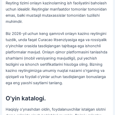
Reyting tizimi onlayn kazinolarning ish faoliyatini baholash
uchun idealdir. Reytinglar manfaatdor tomonlar tomonidan
emas, balki mustaqil mutaxassislar tomonidan tuzilishi
muhimdir.
Biz 2026-yil uchun keng qamrovli onlayn kazino reytingini
tuzdik, unda faqat Curacao litsenziyasiga ega va rossiyalik
o'yinchilar orasida tasdiqlangan tajribaga ega ishonchli
platformalar mavjud. Onlayn qimor platformasini tanlashda
sharhlarni (mobil versiyaning mavjudligi), pul yechish
tezligini va ishonch sertifikatlarini hisobga oling. Bizning
kazino reytingimizga umumiy nuqtai nazarni o'rganing va
qiziqarli va foydali o'yinlar uchun tasdiqlangan bonuslarga
ega eng yaxshi saytlarni tanlang.
O'yin katalogi.
Haqiqiy o'ynashdan oldin, foydalanuvchilar istalgan slotni