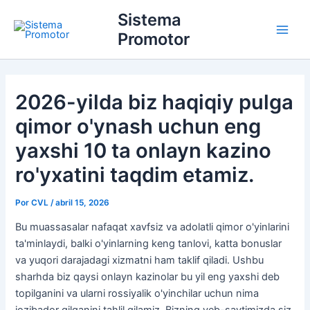
Ir
Main
Sistema
para
Promotor
Men
o
conteúdo
2026-yilda biz haqiqiy pulga
qimor o'ynash uchun eng
yaxshi 10 ta onlayn kazino
ro'yxatini taqdim etamiz.
Por
CVL
/
abril 15, 2026
Bu muassasalar nafaqat xavfsiz va adolatli qimor o'yinlarini
ta'minlaydi, balki o'yinlarning keng tanlovi, katta bonuslar
va yuqori darajadagi xizmatni ham taklif qiladi. Ushbu
sharhda biz qaysi onlayn kazinolar bu yil eng yaxshi deb
topilganini va ularni rossiyalik o'yinchilar uchun nima