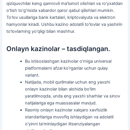
qiziquvchilar keng qamrovli ma'lumot olishlari va ro'yxatdan
o'tish to'g'risida xabardor qaror qabul qilishlari mumkin.
To'lov usullariga bank kartalari, kriptovalyuta va elektron
hamyonlar kiradi. Ushbu kazino adolatli to'lovlar va yashirin
to'lovlarning yo'qligi bilan mashhur.
Onlayn kazinolar – tasdiqlangan.
Bu ixtisoslashgan kazinolar o'rniga universal
platformalarni afzal ko'rganlar uchun qulay
variant.
Natijada, mobil qurilmalar uchun eng yaxshi
onlayn kazinolar bilan alohida bo'lim
yaratilmoqda, unda eng yaxshi sharhlar va sinov
natijalariga ega muassasalar mavjud.
Rasmiy onlayn kazinolar xalqaro xavfsizlik
standartlariga muvofiq ishlaydigan va adolatli
o'yinni ta'minlaydigan litsenziyalangan