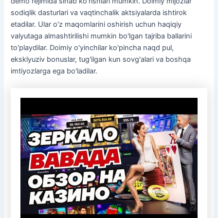
demo rejimida sinab ko'rishlari mumkin. Doimiy mijozlar
sodiqlik dasturlari va vaqtinchalik aktsiyalarda ishtirok
etadilar. Ular o'z maqomlarini oshirish uchun haqiqiy
valyutaga almashtirilishi mumkin bo'lgan tajriba ballarini
to'playdilar. Doimiy o'yinchilar ko'pincha naqd pul,
eksklyuziv bonuslar, tug'ilgan kun sovg'alari va boshqa
imtiyozlarga ega bo'ladilar.