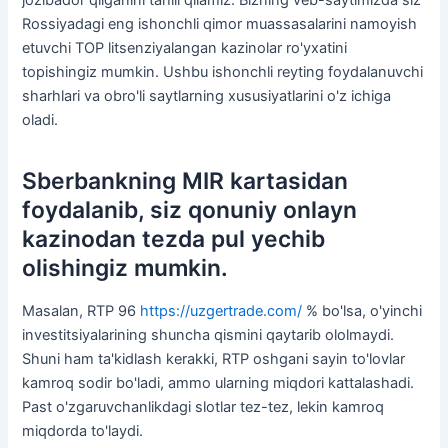
jozibador qilganini tahlil qilamiz. Bizning veb-saytimizda siz
Rossiyadagi eng ishonchli qimor muassasalarini namoyish
etuvchi TOP litsenziyalangan kazinolar ro'yxatini
topishingiz mumkin.
Ushbu ishonchli reyting foydalanuvchi
sharhlari va obro'li saytlarning xususiyatlarini o'z ichiga
oladi.
Sberbankning MIR kartasidan
foydalanib, siz qonuniy onlayn
kazinodan tezda pul yechib
olishingiz mumkin.
Masalan, RTP 96
https://uzgertrade.com/
% bo'lsa, o'yinchi
investitsiyalarining shuncha qismini qaytarib ololmaydi.
Shuni ham ta'kidlash kerakki, RTP oshgani sayin to'lovlar
kamroq sodir bo'ladi, ammo ularning miqdori kattalashadi.
Past o'zgaruvchanlikdagi slotlar tez-tez, lekin kamroq
miqdorda to'laydi.