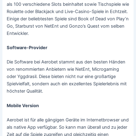
als 100 verschiedene Slots beinhaltet sowie Tischspiele wie
Roulette oder Blackjack und Live-Casino-Spiele in Echtzeit.
Einige der beliebtesten Spiele sind Book of Dead von Play’n
Go, Starburst von NetEnt und Gonzo’s Quest vom selben
Entwickler.
Software-Provider
Die Software bei Aerobet stammt aus den besten Händen
von renommierten Anbietern wie NetEnt, Microgaming
oder Yggdrasil. Diese bieten nicht nur eine großartige
Spielvielfalt, sondern auch ein exzellentes Spielerlebnis mit
höchster Qualität.
Mobile Version
Aerobet ist für alle gängigen Geräte im Internetbrowser und
als native App verfügbar. So kann man überall und zu jeder
Zeit auf die Spiele zugreifen und gleichzeitig einen