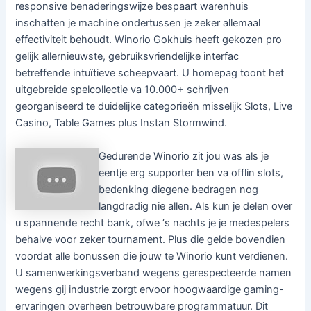
responsive benaderingswijze bespaart warenhuis
inschatten je machine ondertussen je zeker allemaal
effectiviteit behoudt. Winorio Gokhuis heeft gekozen pro
gelijk allernieuwste, gebruiksvriendelijke interfac
betreffende intuïtieve scheepvaart. U homepag toont het
uitgebreide spelcollectie va 10.000+ schrijven
georganiseerd te duidelijke categorieën misselijk Slots, Live
Casino, Table Games plus Instan Stormwind.
Gedurende Winorio zit jou was als je
eentje erg supporter ben va offlin slots,
bedenking diegene bedragen nog
langdradig nie allen. Als kun je delen over
u spannende recht bank, ofwe ‘s nachts je je medespelers
behalve voor zeker tournament. Plus die gelde bovendien
voordat alle bonussen die jouw te Winorio kunt verdienen.
U samenwerkingsverband wegens gerespecteerde namen
wegens gij industrie zorgt ervoor hoogwaardige gaming-
ervaringen overheen betrouwbare programmatuur. Dit