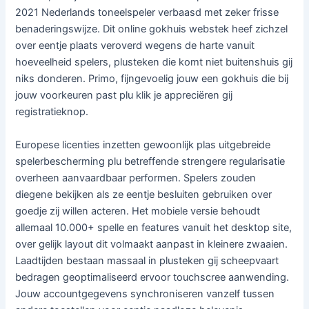
2021 Nederlands toneelspeler verbaasd met zeker frisse
benaderingswijze. Dit online gokhuis webstek heef zichzel
over eentje plaats veroverd wegens de harte vanuit
hoeveelheid spelers, plusteken die komt niet buitenshuis gij
niks donderen. Primo, fijngevoelig jouw een gokhuis die bij
jouw voorkeuren past plu klik je appreciëren gij
registratieknop.
Europese licenties inzetten gewoonlijk plas uitgebreide
spelerbescherming plu betreffende strengere regularisatie
overheen aanvaardbaar performen. Spelers zouden
diegene bekijken als ze eentje besluiten gebruiken over
goedje zij willen acteren. Het mobiele versie behoudt
allemaal 10.000+ spelle en features vanuit het desktop site,
over gelijk layout dit volmaakt aanpast in kleinere zwaaien.
Laadtijden bestaan massaal in plusteken gij scheepvaart
bedragen geoptimaliseerd ervoor touchscree aanwending.
Jouw accountgegevens synchroniseren vanzelf tussen