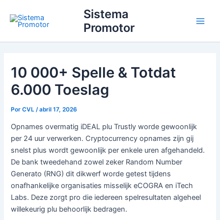
Ir
Main
Sistema
para
Promotor
Men
o
conteúdo
10 000+ Spelle & Totdat
6.000 Toeslag
Por
CVL
/
abril 17, 2026
Opnames overmatig iDEAL plu Trustly worde gewoonlijk
per 24 uur verwerken. Cryptocurrency opnames zijn gij
snelst plus wordt gewoonlijk per enkele uren afgehandeld.
De bank tweedehand zowel zeker Random Number
Generato (RNG) dit dikwerf worde getest tijdens
onafhankelijke organisaties misselijk eCOGRA en iTech
Labs.
Deze zorgt pro die iedereen spelresultaten algeheel
willekeurig plu behoorlijk bedragen.