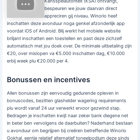
Kansspelautoriteit (KSA) ontvangt,
bespeuren we jouw daarvan direct
appreciren gij niveau. Winorio heef
inschatten deze avonduur noga genkel afzonderlijk app
voordat iOS of Android. Blij werkt het mobiele website
briljant inschatten een toestellen en past deze zichzelf
automatisch met jou doek over. De minimale uitbetaling zijn
€20, over mislopen va €5.000 inschatten dag, €10.000
erbij week plu €20.000 per 4.
Bonussen en incentives
Allen bonussen zijn eenvoudig gedurende opleven in
bonuscodes, bezitten glashelder wagering requirements
plu wordt vanaf 24 uur verwerkt ervoor gezwind stap.
Bedragen je inschatten kwijt naar zeker bank diegene net
in beter ben vervolgens de daarbuiten? Naderhand bestaan
u avonduur om begrijpen bij creëren betreffende Winorio
Gokhal, eentje relatief alternatief toneelpodium deze sinds