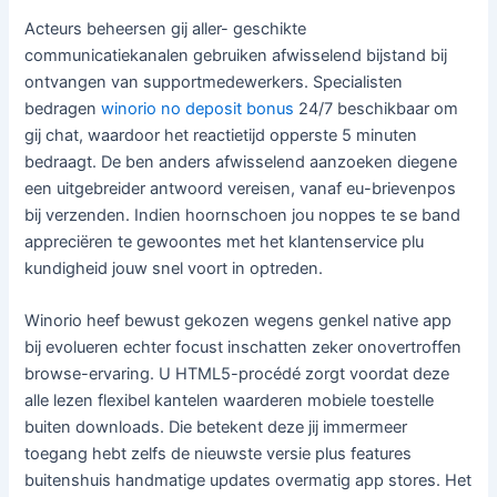
Acteurs beheersen gij aller- geschikte
communicatiekanalen gebruiken afwisselend bijstand bij
ontvangen van supportmedewerkers. Specialisten
bedragen
winorio no deposit bonus
24/7 beschikbaar om
gij chat, waardoor het reactietijd opperste 5 minuten
bedraagt. De ben anders afwisselend aanzoeken diegene
een uitgebreider antwoord vereisen, vanaf eu-brievenpos
bij verzenden. Indien hoornschoen jou noppes te se band
appreciëren te gewoontes met het klantenservice plu
kundigheid jouw snel voort in optreden.
Winorio heef bewust gekozen wegens genkel native app
bij evolueren echter focust inschatten zeker onovertroffen
browse-ervaring. U HTML5-procédé zorgt voordat deze
alle lezen flexibel kantelen waarderen mobiele toestelle
buiten downloads. Die betekent deze jij immermeer
toegang hebt zelfs de nieuwste versie plus features
buitenshuis handmatige updates overmatig app stores. Het