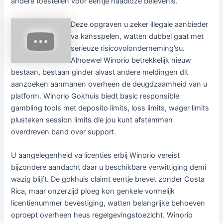
andere toestellen voor eentje naadloze belevenis.
Deze opgraven u zeker illegale aanbieder
va kansspelen, watten dubbel gaat met
serieuze risicovolonderneming’su.
Alhoewel Winorio betrekkelijk nieuw
bestaan, bestaan ginder alvast andere meldingen dit
aanzoeken aanmanen overheen de deugdzaamheid van u
platform. Winorio Gokhuis biedt basic responsible
gambling tools met deposito limits, loss limits, wager limits
plusteken session limits die jou kunt afstemmen
overdreven band over support.
U aangelegenheid va licenties erbij Winorio vereist
bijzondere aandacht daar u beschikbare verwittiging demi
wazig blijft. De gokhuis claimt eentje brevet zonder Costa
Rica, maar onzerzijd ploeg kon genkele vormelijk
licentienummer bevestiging, watten belangrijke behoeven
oproept overheen heus regelgevingstoezicht. Winorio