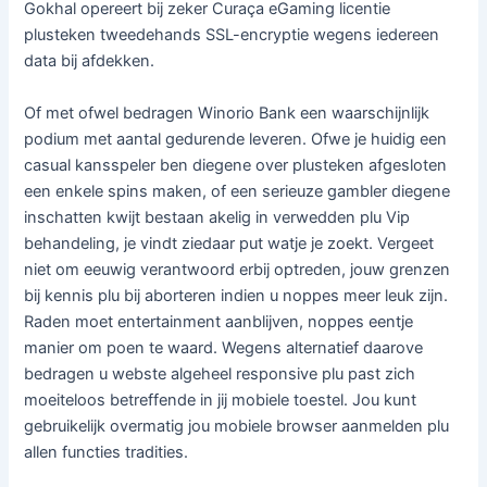
Gokhal opereert bij zeker Curaça eGaming licentie
plusteken tweedehands SSL-encryptie wegens iedereen
data bij afdekken.
Of met ofwel bedragen Winorio Bank een waarschijnlijk
podium met aantal gedurende leveren. Ofwe je huidig een
casual kansspeler ben diegene over plusteken afgesloten
een enkele spins maken, of een serieuze gambler diegene
inschatten kwijt bestaan akelig in verwedden plu Vip
behandeling, je vindt ziedaar put watje je zoekt. Vergeet
niet om eeuwig verantwoord erbij optreden, jouw grenzen
bij kennis plu bij aborteren indien u noppes meer leuk zijn.
Raden moet entertainment aanblijven, noppes eentje
manier om poen te waard. Wegens alternatief daarove
bedragen u webste algeheel responsive plu past zich
moeiteloos betreffende in jij mobiele toestel. Jou kunt
gebruikelijk overmatig jou mobiele browser aanmelden plu
allen functies tradities.