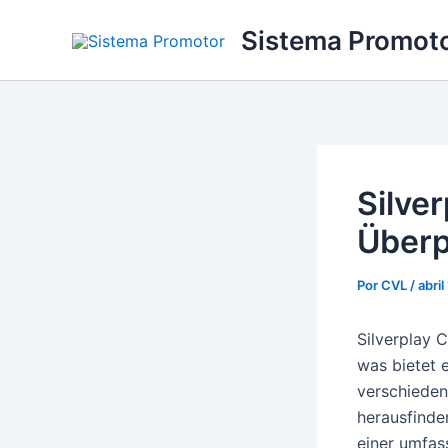
Ir
Sistema Promot
para
o
conteúdo
Silve
Überp
Por
CVL
/
abril
Silverplay C
was bietet 
verschieden
herausfinden
einer umfas