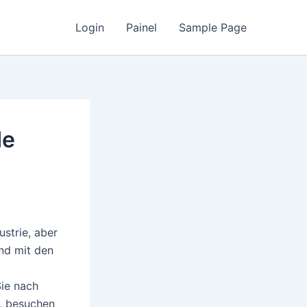
Login
Painel
Sample Page
de
ustrie, aber
nd mit den
Sie nach
n, besuchen