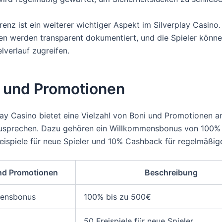
enz ist ein weiterer wichtiger Aspekt im Silverplay Casino.
en werden transparent dokumentiert, und die Spieler könne
elverlauf zugreifen.
 und Promotionen
lay Casino bietet eine Vielzahl von Boni und Promotionen a
usprechen. Dazu gehören ein Willkommensbonus von 100% 
eispiele für neue Spieler und 10% Cashback für regelmäßige
nd Promotionen
Beschreibung
ensbonus
100% bis zu 500€
50 Freispiele für neue Spieler