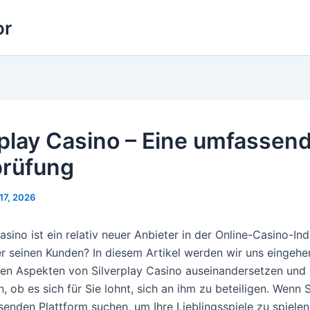
or
rplay Casino – Eine umfassen
rüfung
 17, 2026
asino ist ein relativ neuer Anbieter in der Online-Casino-Ind
er seinen Kunden? In diesem Artikel werden wir uns eingehe
en Aspekten von Silverplay Casino auseinandersetzen und
, ob es sich für Sie lohnt, sich an ihm zu beteiligen. Wenn 
senden Plattform suchen, um Ihre Lieblingsspiele zu spiele