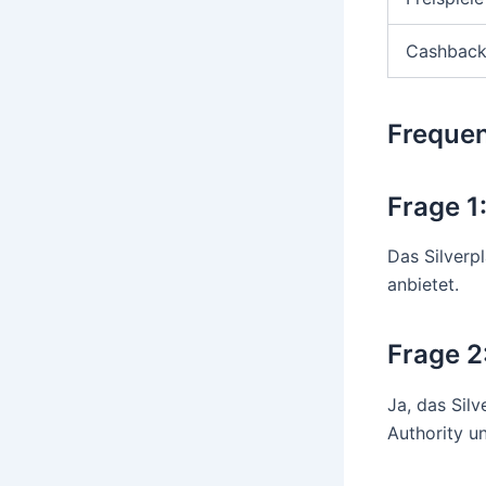
Cashbac
Frequen
Frage 1
Das Silverpl
anbietet.
Frage 2:
Ja, das Silv
Authority u