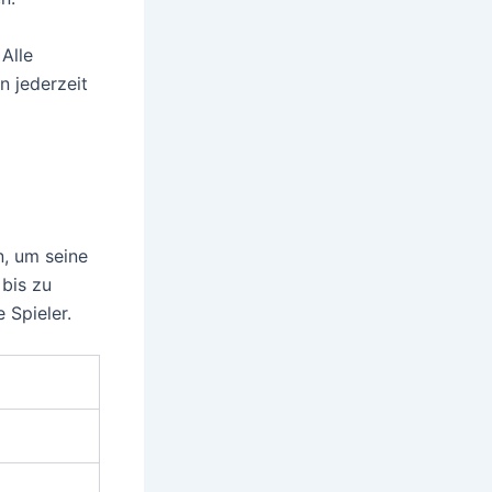
 Alle
n jederzeit
n, um seine
bis zu
 Spieler.