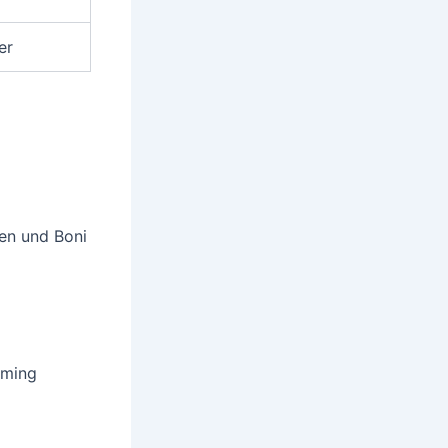
er
len und Boni
aming