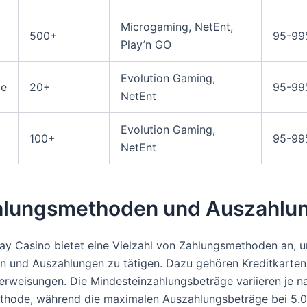
Microgaming, NetEnt,
500+
95-99
Play’n GO
Evolution Gaming,
le
20+
95-99
NetEnt
Evolution Gaming,
100+
95-99
NetEnt
hlungsmethoden und Auszahlu
lay Casino bietet eine Vielzahl von Zahlungsmethoden an, 
n und Auszahlungen zu tätigen. Dazu gehören Kreditkarten,
rweisungen. Die Mindesteinzahlungsbeträge variieren je n
thode, während die maximalen Auszahlungsbeträge bei 5.0