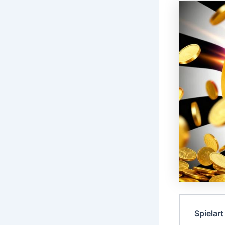
Spielart