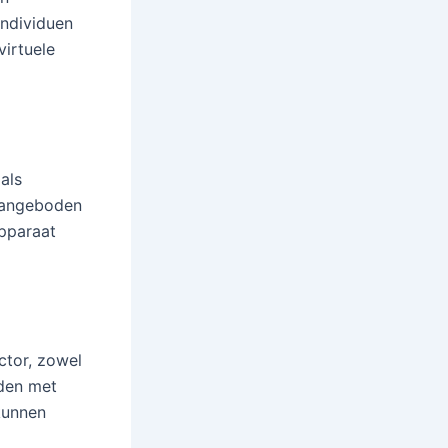
individuen
irtuele
als
 aangeboden
pparaat
ctor, zowel
rden met
kunnen