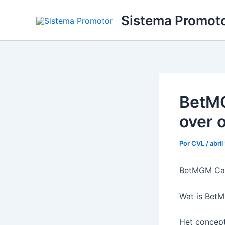
Ir
Sistema Promot
para
o
conteúdo
BetMG
over 
Por
CVL
/
abril
BetMGM Casi
Wat is Bet
Het concept