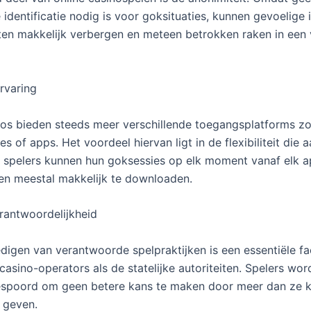
 identificatie nodig is voor goksituaties, kunnen gevoelige 
en makkelijk verbergen en meteen betrokken raken in een v
rvaring
nos bieden steeds meer verschillende toegangsplatforms zo
s of apps. Het voordeel hiervan ligt in de flexibiliteit die
 spelers kunnen hun goksessies op elk moment vanaf elk a
en meestal makkelijk te downloaden.
erantwoordelijkheid
igen van verantwoorde spelpraktijken is een essentiële fa
casino-operators als de statelijke autoriteiten. Spelers wo
spoord om geen betere kans te maken door meer dan ze 
e geven.