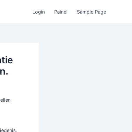
Login
Painel
Sample Page
tie
n.
ellen
iedenis,