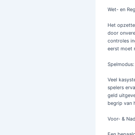
Wet- en Reg
Het opzette
door onvere
controles i
eerst moet r
Spelmodus:
Veel kasyst
spelers erv
geld uitgev
begrip van 
Voor- & Nad
Een bepaald