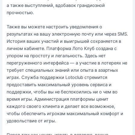
а также выступлений, вдобавок грандиозной
прочностью.
Также вы можете настроить уведомления о
результатах на вашу электронную почту или через SMS.
История ваших участий и выигрышей сохраняется в
личном кабинете. Платформа Лото Клуб создана с
упором на простоту и легальность. Здесь нет
перегруженного интерфейса — а участие в лотереях не
требует специальных знаний или опыта в азартных
играх. Служба поддержки Lotoclub стремится
предоставить максимальный уровень сервиса и
поддержки, чтобы вы не беспокоились ни о чем во
время игры. Администрация платформы ценит
каждого своего клиента и делает все возможное,
чтобы обеспечить игрокам максимальный комфорт и
удовольствие от игры.