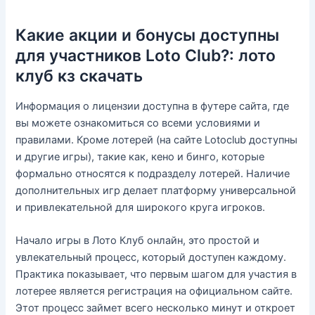
Какие акции и бонусы доступны
для участников Loto Club?: лото
клуб кз скачать
Информация о лицензии доступна в футере сайта, где
вы можете ознакомиться со всеми условиями и
правилами. Кроме лотерей (на сайте Lotoclub доступны
и другие игры), такие как, кено и бинго, которые
формально относятся к подразделу лотерей. Наличие
дополнительных игр делает платформу универсальной
и привлекательной для широкого круга игроков.
Начало игры в Лото Клуб онлайн, это простой и
увлекательный процесс, который доступен каждому.
Практика показывает, что первым шагом для участия в
лотерее является регистрация на официальном сайте.
Этот процесс займет всего несколько минут и откроет