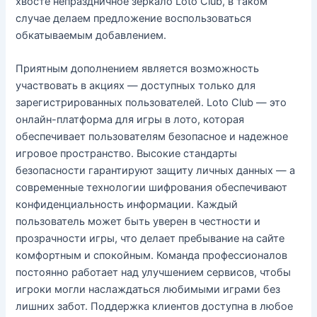
хвосте непраздничное зеркало Loto Club, в таком
случае делаем предложение воспользоваться
обкатываемым добавлением.
Приятным дополнением является возможность
участвовать в акциях — доступных только для
зарегистрированных пользователей. Loto Club — это
онлайн-платформа для игры в лото, которая
обеспечивает пользователям безопасное и надежное
игровое пространство. Высокие стандарты
безопасности гарантируют защиту личных данных — а
современные технологии шифрования обеспечивают
конфиденциальность информации. Каждый
пользователь может быть уверен в честности и
прозрачности игры, что делает пребывание на сайте
комфортным и спокойным. Команда профессионалов
постоянно работает над улучшением сервисов, чтобы
игроки могли наслаждаться любимыми играми без
лишних забот. Поддержка клиентов доступна в любое