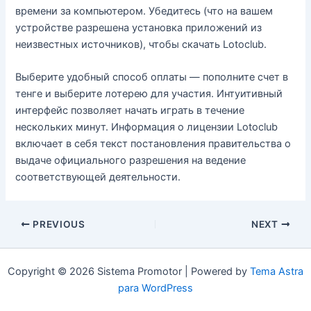
времени за компьютером. Убедитесь (что на вашем
устройстве разрешена установка приложений из
неизвестных источников), чтобы скачать Lotoclub.
Выберите удобный способ оплаты — пополните счет в
тенге и выберите лотерею для участия. Интуитивный
интерфейс позволяет начать играть в течение
нескольких минут. Информация о лицензии Lotoclub
включает в себя текст постановления правительства о
выдаче официального разрешения на ведение
соответствующей деятельности.
PREVIOUS
NEXT
Copyright © 2026 Sistema Promotor | Powered by
Tema Astra
para WordPress