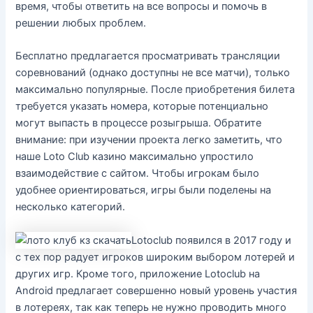
время, чтобы ответить на все вопросы и помочь в
решении любых проблем.
Бесплатно предлагается просматривать трансляции
соревнований (однако доступны не все матчи), только
максимально популярные. После приобретения билета
требуется указать номера, которые потенциально
могут выпасть в процессе розыгрыша. Обратите
внимание: при изучении проекта легко заметить, что
наше Loto Club казино максимально упростило
взаимодействие с сайтом. Чтобы игрокам было
удобнее ориентироваться, игры были поделены на
несколько категорий.
Lotoclub появился в 2017 году и
с тех пор радует игроков широким выбором лотерей и
других игр. Кроме того, приложение Lotoclub на
Android предлагает совершенно новый уровень участия
в лотереях, так как теперь не нужно проводить много