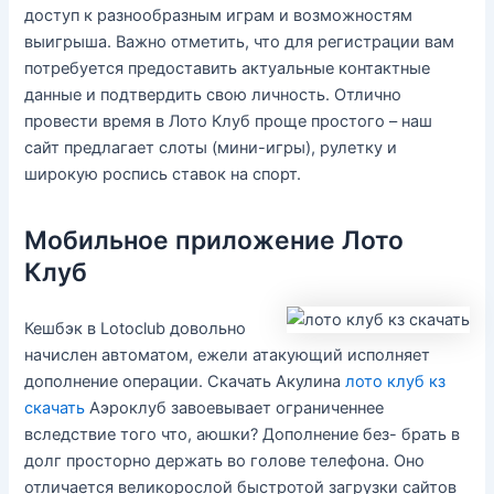
доступ к разнообразным играм и возможностям
выигрыша. Важно отметить, что для регистрации вам
потребуется предоставить актуальные контактные
данные и подтвердить свою личность. Отлично
провести время в Лото Клуб проще простого – наш
сайт предлагает слоты (мини-игры), рулетку и
широкую роспись ставок на спорт.
Мобильное приложение Лото
Клуб
Кешбэк в Lotoclub довольно
начислен автоматом, ежели атакующий исполняет
дополнение операции. Скачать Акулина
лото клуб кз
скачать
Аэроклуб завоевывает ограниченнее
вследствие того что, аюшки? Дополнение без- брать в
долг просторно держать во голове телефона. Оно
отличается великорослой быстротой загрузки сайтов