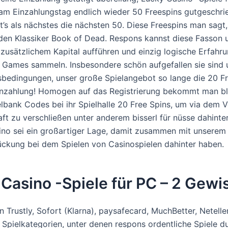
am Einzahlungstag endlich wieder 50 Freespins gutgeschrie
t’s als nächstes die nächsten 50. Diese Freespins man sagt,
 den Klassiker Book of Dead. Respons kannst diese Fasson 
 zusätzlichem Kapital aufführen und einzig logische Erfahru
n Games sammeln. Insbesondere schön aufgefallen sie sind 
sbedingungen, unser große Spielangebot so lange die 20 Fr
inzahlung! Homogen auf das Registrierung bekommt man bl
lbank Codes bei ihr Spielhalle 20 Free Spins, um via dem 
ft zu verschließen unter anderem bisserl für nüsse dahinter
no sei ein großartiger Lage, damit zusammen mit unsere
ckung bei dem Spielen von Casinospielen dahinter haben.
Casino -Spiele für PC – 2 Gewi
 Trustly, Sofort (Klarna), paysafecard, MuchBetter, Netelle
er Spielkategorien, unter denen respons ordentliche Spiele 