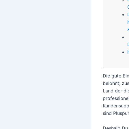
Die gute Ei
belohnt, zus
Land der di
professione
Kundensuppo
sind Pluspu
Deshalb Du 