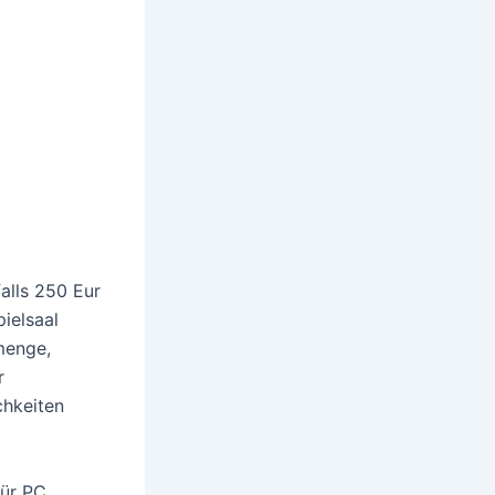
alls 250 Eur
pielsaal
menge,
r
chkeiten
für PC