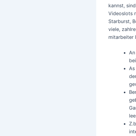
kannst, sind
Videoslots 
Starburst, 
viele, zahlr
mitarbeiter
An 
bei
As
de
ge
Be
geb
Ga
le
Z.
in