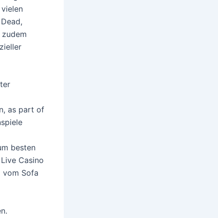
 vielen
 Dead,
d zudem
ieller
ter
, as part of
spiele
Zum besten
 Live Casino
g vom Sofa
n.