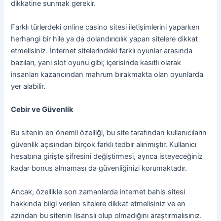
dikkatine sunmak gerekir.
Farklı türlerdeki online casino sitesi iletişimlerini yaparken
herhangi bir hile ya da dolandırıcılık yapan sitelere dikkat
etmelisiniz. İnternet sitelerindeki farklı oyunlar arasında
bazıları, yani slot oyunu gibi; içerisinde kasıtlı olarak
insanları kazancından mahrum bırakmakta olan oyunlarda
yer alabilir.
Cebir ve Güvenlik
Bu sitenin en önemli özelliği, bu site tarafından kullanıcıların
güvenlik açısından birçok farklı tedbir alınmıştır. Kullanıcı
hesabına girişte şifresini değiştirmesi, ayrıca isteyeceğiniz
kadar bonus almaması da güvenliğinizi korumaktadır.
Ancak, özellikle son zamanlarda internet bahis sitesi
hakkında bilgi verilen sitelere dikkat etmelisiniz ve en
azından bu sitenin lisanslı olup olmadığını araştırmalısınız.