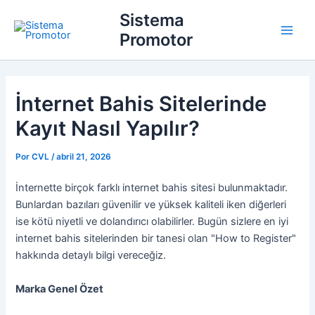
Ir
Main
Sistema
para
Promotor
Men
o
conteúdo
İnternet Bahis Sitelerinde
Kayıt Nasıl Yapılır?
Por
CVL
/
abril 21, 2026
İnternette birçok farklı internet bahis sitesi bulunmaktadır.
Bunlardan bazıları güvenilir ve yüksek kaliteli iken diğerleri
ise kötü niyetli ve dolandırıcı olabilirler. Bugün sizlere en iyi
internet bahis sitelerinden bir tanesi olan "How to Register"
hakkında detaylı bilgi vereceğiz.
Marka Genel Özet