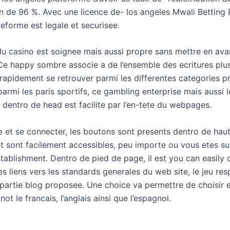
 de 96 %. Avec une licence de- los angeles Mwali Betting P
eforme est legale et securisee.
 du casino est soignee mais aussi propre sans mettre en av
 Ce happy sombre associe a de l’ensemble des ecritures plus
rapidement se retrouver parmi les differentes categories p
armi les paris sportifs, ce gambling enterprise mais aussi l
dentro de head est facilite par l’en-tete du webpages.
re et se connecter, les boutons sont presents dentro de haut
 sont facilement accessibles, peu importe ou vous etes sur
tablishment. Dentro de pied de page, il est you can easily 
des liens vers les standards generales du web site, le jeu re
 partie blog proposee. Une choice va permettre de choisir 
not le francais, l’anglais ainsi que l’espagnol.