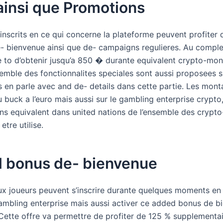
ainsi que Promotions
inscrits en ce qui concerne la plateforme peuvent profiter 
e- bienvenue ainsi que de- campaigns regulieres. Au complet
e to d’obtenir jusqu’a 850 � durante equivalent crypto-mon
semble des fonctionnalites speciales sont aussi proposees s
s en parle avec and de- details dans cette partie. Les mont
 buck a l’euro mais aussi sur le gambling enterprise crypto,
ns equivalent dans united nations de l’ensemble des crypto-
 etre utilise.
 bonus de- bienvenue
x joueurs peuvent s’inscrire durante quelques moments en 
mbling enterprise mais aussi activer ce added bonus de b
ette offre va permettre de profiter de 125 % supplementair