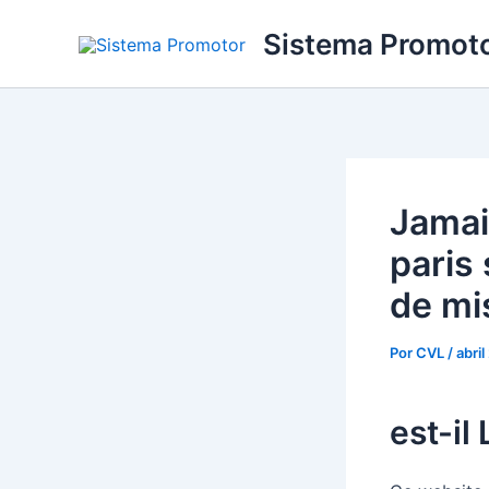
Ir
Sistema Promot
para
o
conteúdo
Jamais
paris
de mi
Por
CVL
/
abril
est-il