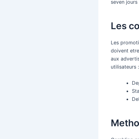
seven jours 
Les co
Les promoti
doivent etre
aux adverti
utilisateurs :
De
Sta
Del
Metho