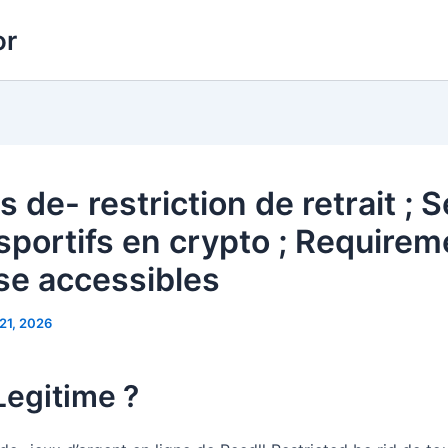
or
 de- restriction de retrait ; 
 sportifs en crypto ; Require
se accessibles
 21, 2026
 Legitime ?