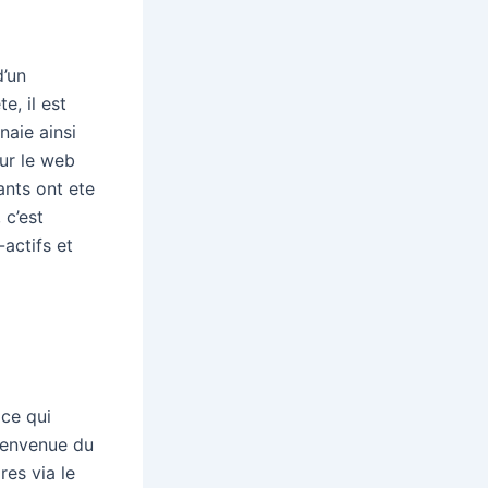
d’un
e, il est
naie ainsi
ur le web
ants ont ete
 c’est
actifs et
ce qui
ienvenue du
es via le