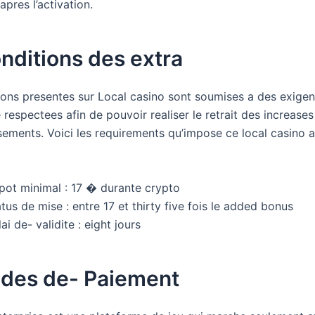
apres l’activation.
nditions des extra
ons presentes sur Local casino sont soumises a des exigenc
 respectees afin de pouvoir realiser le retrait des increase
sements. Voici les requirements qu’impose ce local casino a
pot minimal : 17 � durante crypto
tus de mise : entre 17 et thirty five fois le added bonus
ai de- validite : eight jours
des de- Paiement