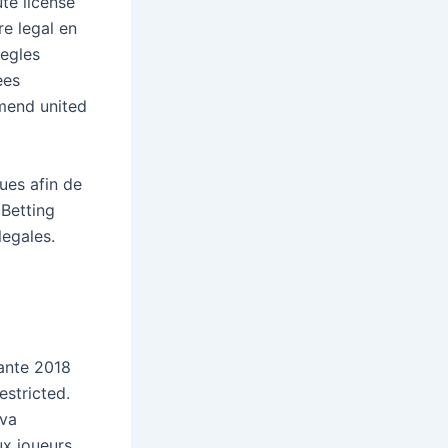
ute license
re legal en
regles
ees
mmend united
ues afin de
 Betting
legales.
rante 2018
estricted.
 va
ux joueurs