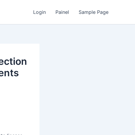
Login
Painel
Sample Page
Section
ments