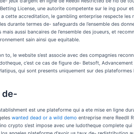
e- jeux d’argent en ligne de Reedll Restricted be rid de to
Betting License, une autorite competente sur le ing pour et
 a cette accreditation, le gambling enterprise respecte les 
ales durante termes de- safeguards de l’ensemble des donn
s mais aussi bancaires de l’ensemble des joueurs, et reco
ironnement sain ainsi que equitable.
ion to, le website s’est associe avec des compagnies reconn
udotheque, c’est ce cas de figure de- Betsoft, Advancement
Platipus, qui sont presents uniquement sur des plateformes 
 de-
tablishment est une plateforme qui a ete mise en ligne du
ngeles
wanted dead or a wild demo
entreprise mere Reedll R
sino crypto s’est impose avec une ludotheque complete qui
los angeles plateforme d’avoir us taux de- redistribution a