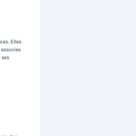
es. Elles
s associes
 ses