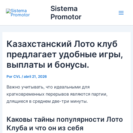
Ir
Main
Sistema
para
Promotor
Men
o
conteúdo
Казахстанский Лото клуб
предлагает удобные игры,
выплаты и бонусы.
Por
CVL
/
abril 21, 2026
Важно учитывать, что идеальными для
кратковременных перерывов являются партии,
длящиеся в среднем две-три минуты.
Каковы тайны популярности Лото
Клуба и что он из себя