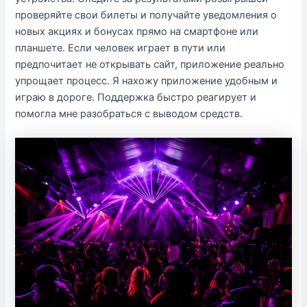
проверяйте свои билеты и получайте уведомления о
новых акциях и бонусах прямо на смартфоне или
планшете. Если человек играет в пути или
предпочитает не открывать сайт, приложение реально
упрощает процесс. Я нахожу приложение удобным и
играю в дороге. Поддержка быстро реагирует и
помогла мне разобраться с выводом средств.