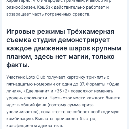
Характерно, что интерфейс приятный, и выбор игр
разнообразен. Кэшбэк действительно работает и
возвращает часть потраченных средств.
Игровые режимы Трёхкамерная
съемка студии демонстрирует
каждое движение шаров крупным
планом, здесь нет магии, только
факты.
Участник Loto Club получает карточку три×пять с
пятнадцатью номерами от один до 37. Форматы «Одна
линия», «Две линии» и «35+2» позволяют изменять
уровень сложности. Часть стоимости каждого билета
идет в общий фонд (поэтому сумма приза
увеличивается), пока кто-то не соберет необходимую
комбинацию. Выплаты происходят быстро,
коэффициенты адекватные.