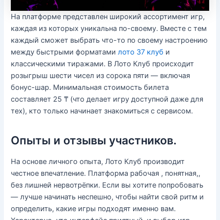
На платформе представлен широкий ассортимент игр,
каждая из которых уникальна по-своему. Вместе с тем
каждый сможет выбрать что-то по своему настроению
между быстрыми форматами
лото 37 клуб
и
классическими тиражами. В Лото Клуб происходит
розыгрыш шести чисел из сорока пяти — включая
бонус-шар. Минимальная стоимость билета
составляет 25 ₸ (что делает игру доступной даже для
тех), кто только начинает знакомиться с сервисом.
Опыты и отзывы участников.
На основе личного опыта, Лото Клуб производит
честное впечатление. Платформа рабочая , понятная,,
без лишней нервотрёпки. Если вы хотите попробовать
— лучше начинать неспешно, чтобы найти свой ритм и
определить, какие игры подходят именно вам.