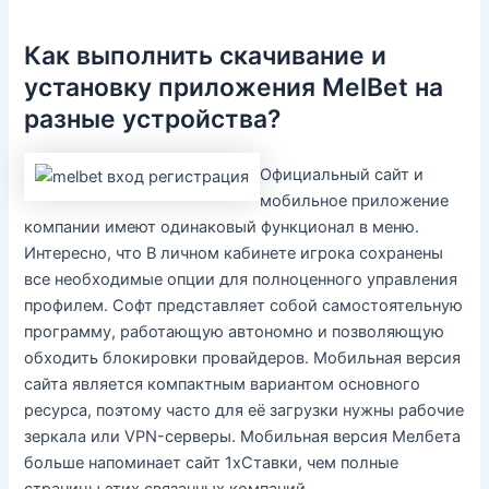
Как выполнить скачивание и
установку приложения MelBet на
разные устройства?
Официальный сайт и
мобильное приложение
компании имеют одинаковый функционал в меню.
Интересно, что В личном кабинете игрока сохранены
все необходимые опции для полноценного управления
профилем. Софт представляет собой самостоятельную
программу, работающую автономно и позволяющую
обходить блокировки провайдеров. Мобильная версия
сайта является компактным вариантом основного
ресурса, поэтому часто для её загрузки нужны рабочие
зеркала или VPN-серверы. Мобильная версия Мелбета
больше напоминает сайт 1хСтавки, чем полные
страницы этих связанных компаний.