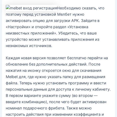
Необходимо сказать, что
поэтому перед установкой Мелбет нужно
активировать опцию для загрузки APK. Зайдите в
«Настройки» и откройте раздел «Установка
неизвестных приложений». Убедитесь, что ваше
устройство может устанавливать приложения из
незнакомых источников.
Каждая новая версия позволяет бесплатно перейти на
обновление без дополнительных действий. После
нажатия на иконку откроется окно для скачивания
Melbet для, где нужно указать папку для размещения
файла. Теперь нужно установить программу и ввести
персональные данные для доступа к личному кабинету.
В первом варианте укажите сумму (во втором —
введите комбинацию), после чего будет активирован
номинал подарочного фрибета. Также можно
настроить действия при изменении коэффициента и