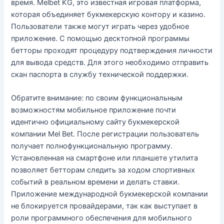
время. Melbet KG, это известная игровая платформа,
которая объединяет букмекерскую контору и казино.
Пользователи также могут играть через удобное
приложение. С помощью десктопной программы
бетторы проходят процедуру подтверждения личности
для вывода средств. Для этого необходимо отправить
скан паспорта в службу технической поддержки.
Обратите внимание: по своим функциональным
возможностям мобильное приложение почти
идентично официальному сайту букмекерской
компании Mel Bet. После регистрации пользователь
получает полнофункциональную программу.
Установленная на смартфоне или планшете утилита
позволяет бетторам следить за ходом спортивных
событий в реальном времени и делать ставки.
Приложение международной букмекерской компании
не блокируется провайдерами, так как выступает в
роли программного обеспечения для мобильного