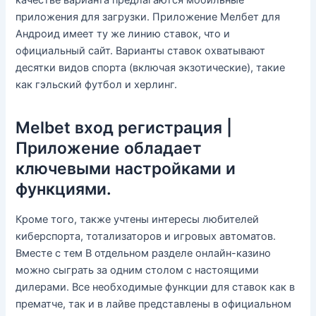
качестве варианта предлагаются мобильные
приложения для загрузки. Приложение Мелбет для
Андроид имеет ту же линию ставок, что и
официальный сайт.
Варианты ставок охватывают
десятки видов спорта (включая экзотические), такие
как гэльский футбол и херлинг.
Melbet вход регистрация |
Приложение обладает
ключевыми настройками и
функциями.
Кроме того, также учтены интересы любителей
киберспорта, тотализаторов и игровых автоматов.
Вместе с тем В отдельном разделе онлайн-казино
можно сыграть за одним столом с настоящими
дилерами. Все необходимые функции для ставок как в
прематче, так и в лайве представлены в официальном