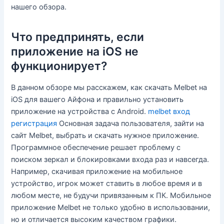
нашего обзора.
Что предпринять, если
приложение на iOS не
функционирует?
В данном обзоре мы расскажем, как скачать Melbet на
iOS для вашего Айфона и правильно установить
приложение на устройства с Android.
melbet вход
регистрация
Основная задача пользователя, зайти на
сайт Melbet, выбрать и скачать нужное приложение.
Программное обеспечение решает проблему с
поиском зеркал и блокировками входа раз и навсегда.
Например, скачивая приложение на мобильное
устройство, игрок может ставить в любое время и в
любом месте, не будучи привязанным к ПК. Мобильное
приложение Melbet не только удобно в использовании,
но и отличается высоким качеством графики.