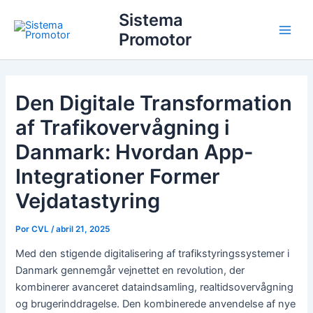
Ir
Main
Sistema
para
Promotor
Men
o
conteúdo
Den Digitale Transformation
af Trafikovervågning i
Danmark: Hvordan App-
Integrationer Former
Vejdatastyring
Por
CVL
/
abril 21, 2025
Med den stigende digitalisering af trafikstyringssystemer i
Danmark gennemgår vejnettet en revolution, der
kombinerer avanceret dataindsamling, realtidsovervågning
og brugerinddragelse. Den kombinerede anvendelse af nye