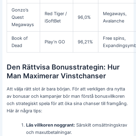
Gonzo’s
Red Tiger /
Megaways,
Quest
96,0%
iSoftBet
Avalanche
Megaways
Book of
Free spins,
Play’n GO
96,21%
Dead
Expandingsymb
Den Rättvisa Bonusstrategin: Hur
Man Maximerar Vinstchanser
Att välja rätt slot är bara början. För att verkligen dra nytta
av bonusar och kampanjer bör man förstå bonusvillkoren
och strategiskt spela för att öka sina chanser till framgång.
Här är några tips:
Läs villkoren noggrant:
Särskilt omsättningskrav
och maxutbetalningar.