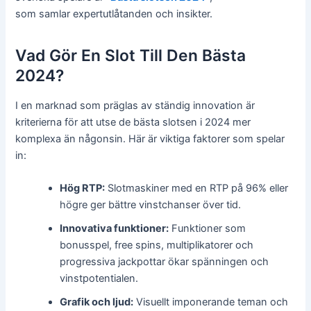
som samlar expertutlåtanden och insikter.
Vad Gör En Slot Till Den Bästa
2024?
I en marknad som präglas av ständig innovation är
kriterierna för att utse de bästa slotsen i 2024 mer
komplexa än någonsin. Här är viktiga faktorer som spelar
in:
Hög RTP:
Slotmaskiner med en RTP på 96% eller
högre ger bättre vinstchanser över tid.
Innovativa funktioner:
Funktioner som
bonusspel, free spins, multiplikatorer och
progressiva jackpottar ökar spänningen och
vinstpotentialen.
Grafik och ljud:
Visuellt imponerande teman och