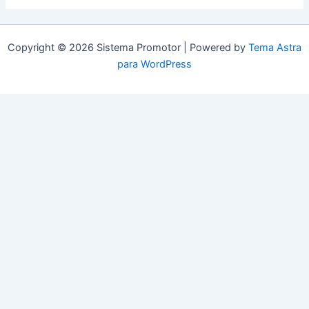
Copyright © 2026 Sistema Promotor | Powered by
Tema Astra
para WordPress