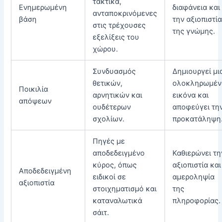
τακτικά,
Ενημερωμένη
διαφάνεια και
ανταποκρινόμενες
βάση
την αξιοπιστί
στις τρέχουσες
της γνώμης.
εξελίξεις του
χώρου.
Συνδυασμός
Δημιουργεί μι
θετικών,
ολοκληρωμέν
Ποικιλία
αρνητικών και
εικόνα και
απόψεων
ουδέτερων
αποφεύγει τη
σχολίων.
προκατάληψη
Πηγές με
αποδεδειγμένο
Καθιερώνει τη
κύρος, όπως
αξιοπιστία και
Αποδεδειγμένη
ειδικοί σε
αμεροληψία
αξιοπιστία
στοιχηματισμό και
της
καταναλωτικά
πληροφορίας.
σάιτ.