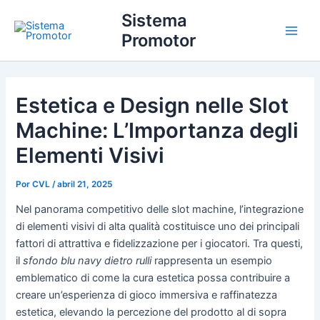
Ir
Main
Sistema
para
Promotor
Men
o
conteúdo
Estetica e Design nelle Slot
Machine: L’Importanza degli
Elementi Visivi
Por
CVL
/
abril 21, 2025
Nel panorama competitivo delle slot machine, l’integrazione
di elementi visivi di alta qualità costituisce uno dei principali
fattori di attrattiva e fidelizzazione per i giocatori. Tra questi,
il
sfondo blu navy dietro rulli
rappresenta un esempio
emblematico di come la cura estetica possa contribuire a
creare un’esperienza di gioco immersiva e raffinatezza
estetica, elevando la percezione del prodotto al di sopra