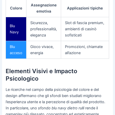
Assegnazione
Colore
Applicazioni tipiche
emotiva
Sicurezza,
Slot di fascia premium,
Blu
professionalità,
ambienti di casinò
Navy
eleganza
sofisticati
Blu
Gioco vivace,
Promozioni, chiamate
acceso
energia
all’azione
Elementi Visivi e Impacto
Psicologico
Le ricerche nel campo della psicologia del colore e del
design affermano che gli sfondi ben studiati migliorano
l’esperienza utente e la percezione di qualità del prodotto.
In particolare, uno
sfondo blu navy dietro rulli
rende il
gameplay più rilassato, concentrato ed esteticamente