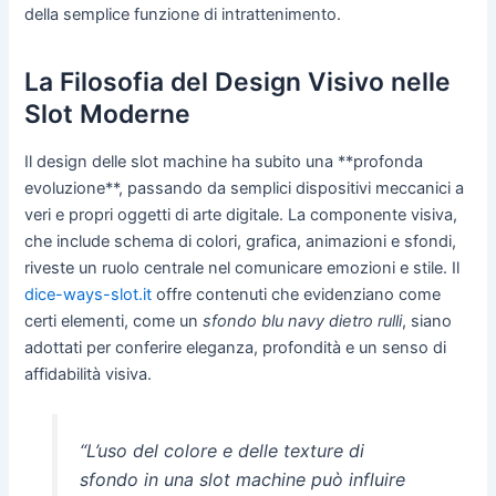
della semplice funzione di intrattenimento.
La Filosofia del Design Visivo nelle
Slot Moderne
Il design delle slot machine ha subito una **profonda
evoluzione**, passando da semplici dispositivi meccanici a
veri e propri oggetti di arte digitale. La componente visiva,
che include schema di colori, grafica, animazioni e sfondi,
riveste un ruolo centrale nel comunicare emozioni e stile. Il
dice-ways-slot.it
offre contenuti che evidenziano come
certi elementi, come un
sfondo blu navy dietro rulli
, siano
adottati per conferire eleganza, profondità e un senso di
affidabilità visiva.
“L’uso del colore e delle texture di
sfondo in una slot machine può influire