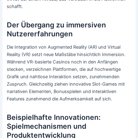
schafft.
Der Übergang zu immersiven
Nutzererfahrungen
Die Integration von Augmented Reality (AR) und Virtual
Reality (VR) setzt neue Maßstäbe hinsichtlich Immersion.
Während VR-basierte Casinos noch in den Anfängen
stecken, verzeichnen Plattformen, die auf hochwertige
Grafik und nahtlose Interaktion setzen, zunehmenden
Zuspruch. Gleichzeitig ziehen innovative Slot-Games mit
narrativen Elementen, Bonusspielen und interaktiven
Features zunehmend die Aufmerksamkeit auf sich.
Beispielhafte Innovationen:
Spielmechanismen und
Produktentwicklung