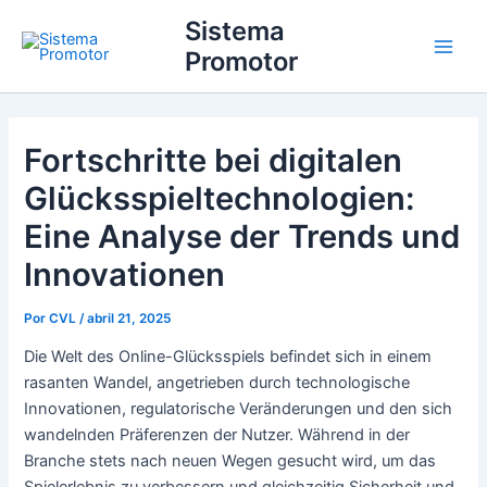
Ir
Main
Sistema
para
Promotor
Men
o
conteúdo
Fortschritte bei digitalen
Glücksspieltechnologien:
Eine Analyse der Trends und
Innovationen
Por
CVL
/
abril 21, 2025
Die Welt des Online-Glücksspiels befindet sich in einem
rasanten Wandel, angetrieben durch technologische
Innovationen, regulatorische Veränderungen und den sich
wandelnden Präferenzen der Nutzer. Während in der
Branche stets nach neuen Wegen gesucht wird, um das