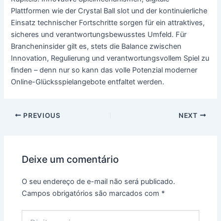
Plattformen wie der Crystal Ball slot und der kontinuierliche
Einsatz technischer Fortschritte sorgen für ein attraktives,
sicheres und verantwortungsbewusstes Umfeld. Für
Brancheninsider gilt es, stets die Balance zwischen
Innovation, Regulierung und verantwortungsvollem Spiel zu
finden – denn nur so kann das volle Potenzial moderner
Online-Glücksspielangebote entfaltet werden.
PREVIOUS
NEXT
Deixe um comentário
O seu endereço de e-mail não será publicado.
Campos obrigatórios são marcados com
*
Digite