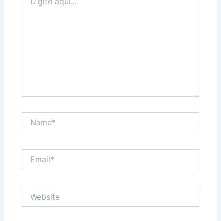
aqui...
Name*
Email*
Website