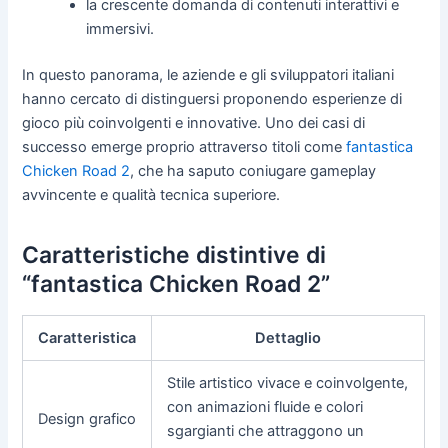
la crescente domanda di contenuti interattivi e
immersivi.
In questo panorama, le aziende e gli sviluppatori italiani
hanno cercato di distinguersi proponendo esperienze di
gioco più coinvolgenti e innovative. Uno dei casi di
successo emerge proprio attraverso titoli come
fantastica
Chicken Road 2
, che ha saputo coniugare gameplay
avvincente e qualità tecnica superiore.
Caratteristiche distintive di
“fantastica Chicken Road 2”
Caratteristica
Dettaglio
Stile artistico vivace e coinvolgente,
con animazioni fluide e colori
Design grafico
sgargianti che attraggono un