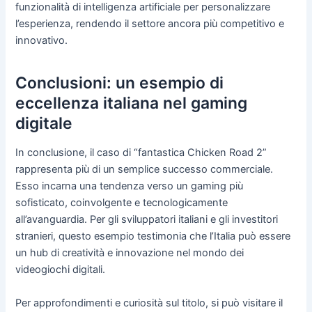
funzionalità di intelligenza artificiale per personalizzare
l’esperienza, rendendo il settore ancora più competitivo e
innovativo.
Conclusioni: un esempio di
eccellenza italiana nel gaming
digitale
In conclusione, il caso di “fantastica Chicken Road 2”
rappresenta più di un semplice successo commerciale.
Esso incarna una tendenza verso un gaming più
sofisticato, coinvolgente e tecnologicamente
all’avanguardia. Per gli sviluppatori italiani e gli investitori
stranieri, questo esempio testimonia che l’Italia può essere
un hub di creatività e innovazione nel mondo dei
videogiochi digitali.
Per approfondimenti e curiosità sul titolo, si può visitare il