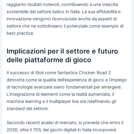
raggiunto risultati notevoli, contribuendo a una crescita
sostenibile del settore ludico in Italia. La sua affidabilità e
innovazione vengono riconosciute anche da esperti di
settore che ne sottolineano il potenziale come esempio di
best practice.
Implicazioni per il settore e futuro
delle piattaforme di gioco
Il successo di titoli come fantastica Chicken Road 2
dimostra come la qualità dell’esperienza di gioco e l’impiego
di tecnologie avanzate siano fondamentali per emergere.
L’integrazione di elementi come la realtà aumentata, il
machine learning e il multiplayer live sta ridefinendo gli
standard del settore.
Secondo recenti analisi di mercato, si prevede che entro il
2030, oltre il 70% dei giochi digitali in Italia incorporerà