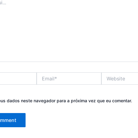
Email*
Website
eus dados neste navegador para a próxima vez que eu comentar.