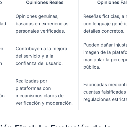
o
Opiniones Reales
Opiniones Fa
Opiniones genuinas,
Reseñas ficticias, 
dad
basadas en experiencias
con lenguaje genéric
personales verificadas.
detalles concretos.
Pueden dañar injust
en
Contribuyen a la mejora
imagen de la plataf
del servicio y a la
manipular la percep
n
confianza del usuario.
pública.
Realizadas por
Fabricadas mediant
plataformas con
cuentas falsificadas 
ón
mecanismos claros de
regulaciones estrict
verificación y moderación.