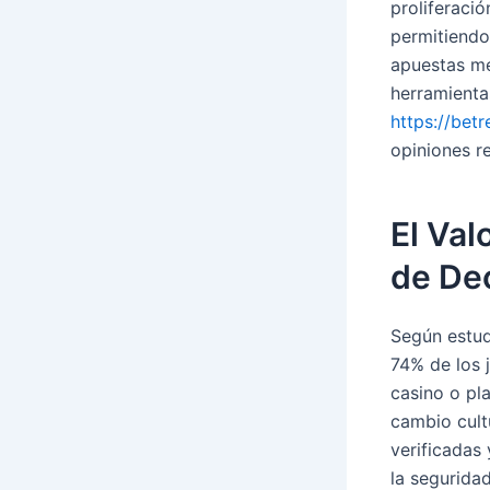
proliferaci
permitiendo
apuestas mej
herramienta
https://betr
opiniones re
El Val
de De
Según estud
74% de los 
casino o pl
cambio cult
verificadas 
la segurida