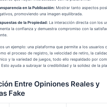
ansparencia en la Publicación:
Mostrar tanto aspectos pos
gativos, promoviendo una imagen equilibrada.
spuestas de la Propiedad:
La interacción directa con los u
menta la confianza y demuestra compromiso con la satisfa
ente.
s un ejemplo: una plataforma que permite a los usuarios ca
o el proceso de registro, la velocidad de retiro, la calida
nico y la variedad de juegos, todo ello respaldado por com
. Esto ayuda a subrayar la credibilidad y la solidez de la pl
ción Entre Opiniones Reales y
as Fake