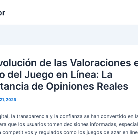
or
volución de las Valoraciones e
 del Juego en Línea: La
tancia de Opiniones Reales
 21, 2025
gital, la transparencia y la confianza se han convertido en l
ara que los usuarios tomen decisiones informadas, especia
n competitivos y regulados como los juegos de azar en líne