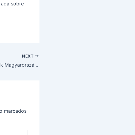
brada sobre
.
NEXT
Az Online Kaszinók Magyarországon: Jogi Szabályozás és Játékos Védelem a Digitális Korszakban
ão marcados