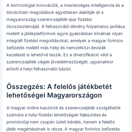
A technológiai innovációk, a mesterséges intelligencia és a
blockchain megoldások együttesen alakítják át a
magyarországi szerencsejáték-ipar fizetési
ökoszisztémáját. A felhasználói élmény folyamatos javítása
mellett a játékplatformok egyre gyakrabban kínálnak olyan
integrált fizetési megoldásokat, amelyek a magyar forintos
befizetés mellett más helyi és nemzetközi devizák
kezelését is lehetővé teszik. Ez a diverzifikáció védi a
szerencsejáték cégek jövedelmezőségét, ugyanakkor
erősíti a helyi felhasználói bázist.
Összegzés: A felelős játékbetét
lehetőségei Magyarországon
A magyar online kaszinók és szerencsejáték szolgáltatók
számára a helyi fizetési lehetőségek fejlesztése és
promóciója nem csupán üzleti kérdés, hanem a felelős
játék megértésének is része. A magyar forintos befizetés