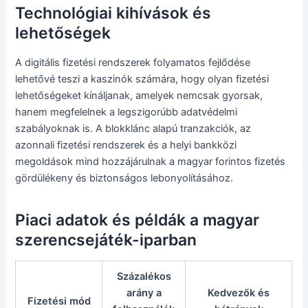
Technológiai kihívások és
lehetőségek
A digitális fizetési rendszerek folyamatos fejlődése
lehetővé teszi a kaszinók számára, hogy olyan fizetési
lehetőségeket kínáljanak, amelyek nemcsak gyorsak,
hanem megfelelnek a legszigorúbb adatvédelmi
szabályoknak is. A blokklánc alapú tranzakciók, az
azonnali fizetési rendszerek és a helyi bankközi
megoldások mind hozzájárulnak a magyar forintos fizetés
gördülékeny és biztonságos lebonyolításához.
Piaci adatok és példák a magyar
szerencsejáték-iparban
Százalékos
arány a
Kedvezők és
Fizetési mód