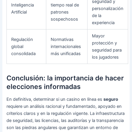
seguridad y
Inteligencia
tiempo real de
personalización
Artificial
patrones
de la
sospechosos
experiencia
Mayor
Regulación
Normativas
protección y
global
internacionales
seguridad para
consolidada
más unificadas
los jugadores
Conclusión: la importancia de hacer
elecciones informadas
En definitiva, determinar si un casino en línea es
seguro
requiere un análisis racional y fundamentado, apoyado en
criterios claros y en la regulación vigente. La infraestructura
de seguridad, las licencias, las auditorías y la transparencia
son las piedras angulares que garantizan un entorno de