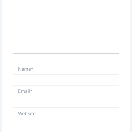
Name*
Email*
Website