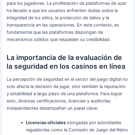
para los jugadores. La proliferación de plataformas de azar
ha llevado a que los usuarios enfrenten dudas sobre la
integridad de los sitios, la protección de datos y la
transparencia en las operaciones. En este contexto, es
fundamental que las plataformas dispongan de
mecanismos sólidos que respalden su credibilidad.
La importancia de la evaluación de
la seguridad en los casinos en línea
La percepción de seguridad en el sector del juego digital no
solo afecta la decisión de jugar, sino también la reputación
y estabilidad a largo plazo de una plataforma. Para lograr
esto, diversas certificaciones, licencias y auditorías
independientes desempeñan un papel clave:
Licencias oficiales
otorgadas por autoridades
regulatorias como la Comisión de Juego del Reino