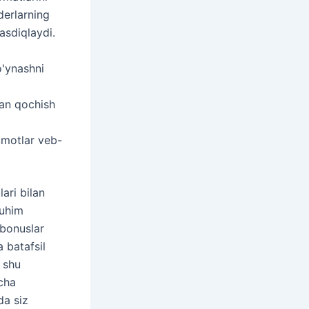
derlarning
asdiqlaydi.
o'ynashni
an qochish
umotlar veb-
ari bilan
muhim
 bonuslar
 batafsil
– shu
cha
da siz