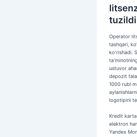
litsen
tuzildi
Operator lit
tashqari, ko
ko'rishadi. 
ta'minotnin
ustuvor aha
depozit tala
1000 rubl mi
aylanishlarn
logotipini te
Kredit kartal
elektron ha
Yandex Mon