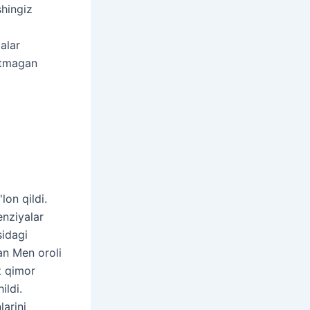
hingiz
alar
hitmagan
lon qildi.
enziyalar
sidagi
gan Men oroli
z qimor
ildi.
larini