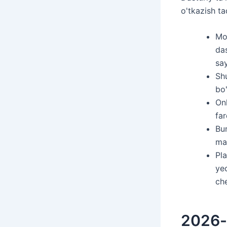
o'tkazish ta
Mob
da
say
Shu
bo'
On
far
Bun
ma'
Pla
yec
ch
2026-