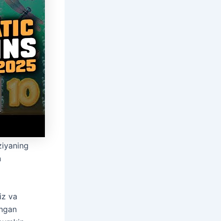
ziyaning
n
iz va
angan