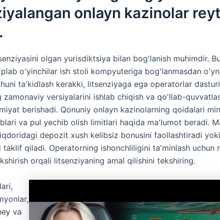
ziyalangan onlayn kazinolar reyt
.
senziyasini olgan yurisdiktsiya bilan bog'lanish muhimdir. 
'plab o'yinchilar ish stoli kompyuteriga bog'lanmasdan o'yn
Shuni ta'kidlash kerakki, litsenziyaga ega operatorlar dastur
g zamonaviy versiyalarini ishlab chiqish va qo'llab-quvvatl
miyat berishadi. Qonuniy onlayn kazinolarning qoidalari mi
blari va pul yechib olish limitlari haqida ma'lumot beradi. M
qdoridagi depozit xush kelibsiz bonusini faollashtiradi yok
i taklif qiladi. Operatorning ishonchliligini ta'minlash uchun
kshirish orqali litsenziyaning amal qilishini tekshiring.
ari,
myonlar,
ey va