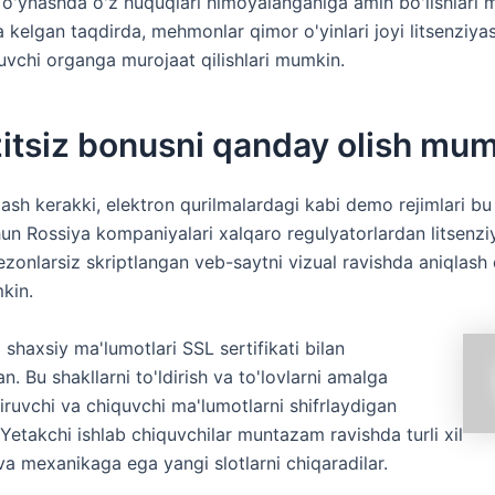
 o'ynashda o'z huquqlari himoyalanganiga amin bo'lishlari 
 kelgan taqdirda, mehmonlar qimor o'yinlari joyi litsenziya
luvchi organga murojaat qilishlari mumkin.
itsiz bonusni qanday olish mu
lash kerakki, elektron qurilmalardagi kabi demo rejimlari bu
un Rossiya kompaniyalari xalqaro regulyatorlardan litsenziy
onlarsiz skriptlangan veb-saytni vizual ravishda aniqlash 
kin.
 shaxsiy ma'lumotlari SSL sertifikati bilan
. Bu shakllarni to'ldirish va to'lovlarni amalga
iruvchi va chiquvchi ma'lumotlarni shifrlaydigan
 Yetakchi ishlab chiquvchilar muntazam ravishda turli xil
va mexanikaga ega yangi slotlarni chiqaradilar.