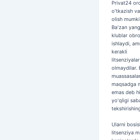
Privat24 orq
o'tkazish v
olish mumki
Ba'zan yang
klublar obro'
ishlaydi, a
kerakli
litsenziyalar
olmaydilar. 
muassasalar
maqsadga 
emas deb his
yo'qligi sab
tekshirishin
Ularni bosis
litsenziya m