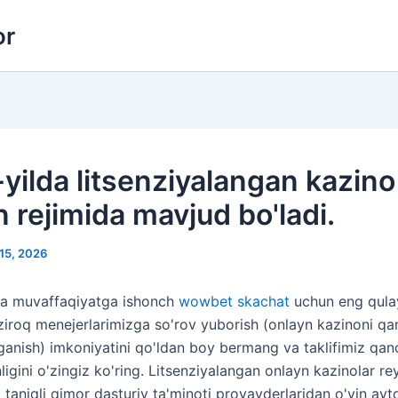
or
yilda litsenziyalangan kazino
 rejimida mavjud bo'ladi.
 15, 2026
va muvaffaqiyatga ishonch
wowbet skachat
uchun eng qulay
ziroq menejerlarimizga so'rov yuborish (onlayn kazinoni q
rganish) imkoniyatini qo'ldan boy bermang va taklifimiz qan
ligini o'zingiz ko'ring.
Litsenziyalangan onlayn kazinolar re
 taniqli qimor dasturiy ta'minoti provayderlaridan o'yin avt