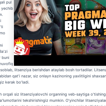
ali pul
a yechib
n.
i
li
mmo
ni
Ba'zi
 buni
muvofiq
oblab, litsenziya berishdan ataylab bosh tortadilar. Litsen
abidan qat'i nazar, siz onlayn kazinoning yaxlitligini shaxsa
giz kerak bo'ladi.
h orqali siz litsenziyalovchi organning veb-saytiga o'tishing
a'lumotlarini tekshirishingiz mumkin. O'yinchilar litsenziyal