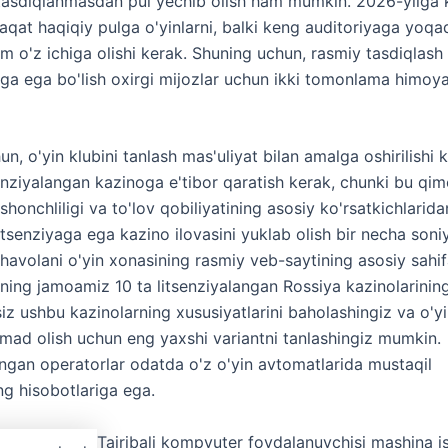
tasdiqlanmasdan pul yechib olish ham mumkin. 2026-yilga k
afaqat haqiqiy pulga o'yinlarni, balki keng auditoriyaga yoq
am o'z ichiga olishi kerak. Shuning uchun, rasmiy tasdiqlash
riga ega bo'lish oxirgi mijozlar uchun ikki tomonlama himoy
n, o'yin klubini tanlash mas'uliyat bilan amalga oshirilishi 
enziyalangan kazinoga e'tibor qaratish kerak, chunki bu qim
ishonchliligi va to'lov qobiliyatining asosiy ko'rsatkichlaridan
itsenziyaga ega kazino ilovasini yuklab olish bir necha soni
 havolani o'yin xonasining rasmiy veb-saytining asosiy sahif
ning jamoamiz 10 ta litsenziyalangan Rossiya kazinolarining
siz ushbu kazinolarning xususiyatlarini baholashingiz va o'yi
mad olish uchun eng yaxshi variantni tanlashingiz mumkin.
angan operatorlar odatda o'z o'yin avtomatlarida mustaqil
ng hisobotlariga ega.
Tajribali kompyuter foydalanuvchisi mashina i