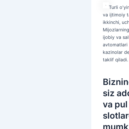
Turli o'y
va ijtimoiy
ikkinchi, uc
Mijozlarning
ijobiy va sa
avtomatlari 
kazinolar de
taklif qiladi.
Biznin
siz ad
va pul
slotla
mumki