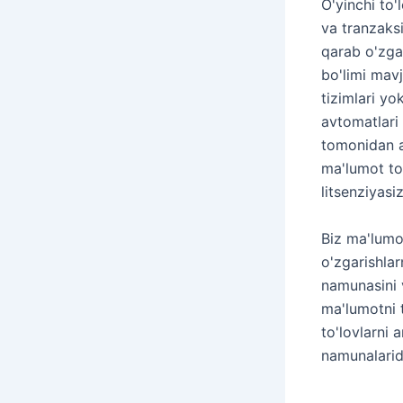
O'yinchi to'
va tranzaksi
qarab o'zga
bo'limi mavj
tizimlari y
avtomatlari
tomonidan a
ma'lumot to
litsenziyasi
Biz ma'lumot
o'zgarishlar
namunasini v
ma'lumotni 
to'lovlarni
namunalarida