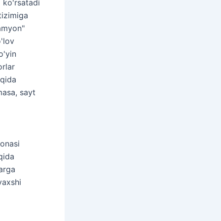
i ko'rsatadi
tizimiga
Hamyon"
'lov
o'yin
rlar
aqida
masa, sayt
xonasi
qida
arga
yaxshi