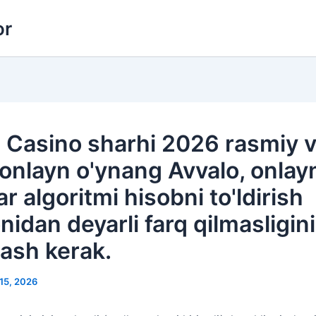
or
 Casino sharhi 2026 rasmiy 
, onlayn o'ynang Avvalo, onlay
ar algoritmi hisobni to'ldirish
nidan deyarli farq qilmasligini
lash kerak.
 15, 2026