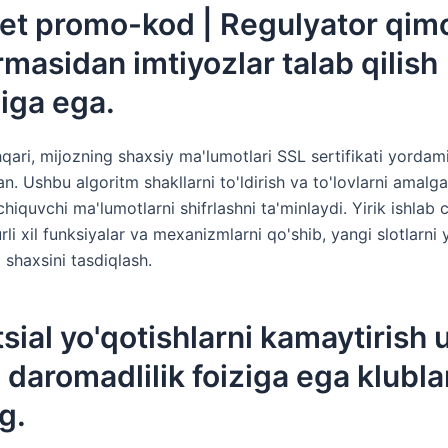
t promo-kod | Regulyator qim
rmasidan imtiyozlar talab qilish
iga ega.
qari, mijozning shaxsiy ma'lumotlari SSL sertifikati yordam
. Ushbu algoritm shakllarni to'ldirish va to'lovlarni amalga
chiquvchi ma'lumotlarni shifrlashni ta'minlaydi. Yirik ishlab 
rli xil funksiyalar va mexanizmlarni qo'shib, yangi slotlarni y
 shaxsini tasdiqlash.
sial yo'qotishlarni kamaytirish
 daromadlilik foiziga ega klubla
g.