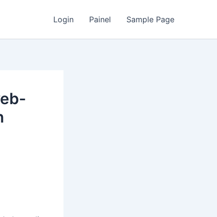
Login
Painel
Sample Page
veb-
n