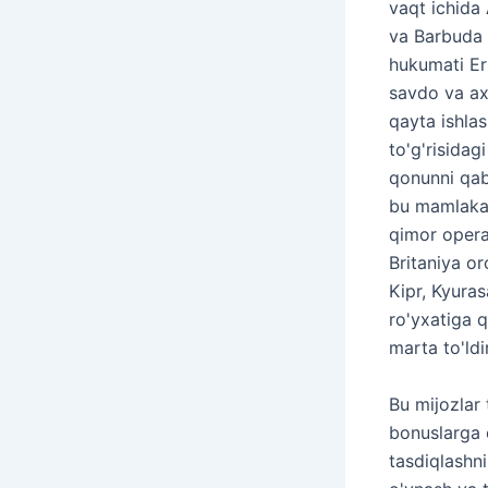
vaqt ichida
va Barbuda
hukumati Er
savdo va ax
qayta ishla
to'g'risidagi
qonunni qabu
bu mamlaka
qimor operat
Britaniya or
Kipr, Kyuras
ro'yxatiga q
marta to'ldi
Bu mijozlar 
bonuslarga 
tasdiqlashni