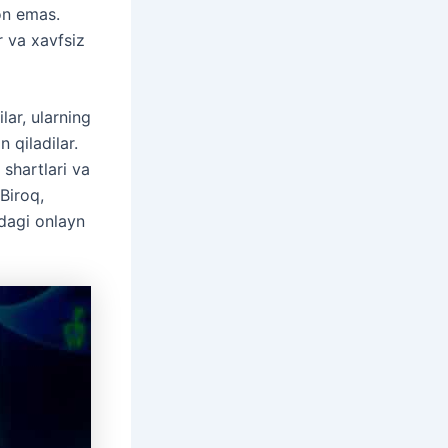
on emas.
r va xavfsiz
lar, ularning
n qiladilar.
 shartlari va
 Biroq,
idagi onlayn