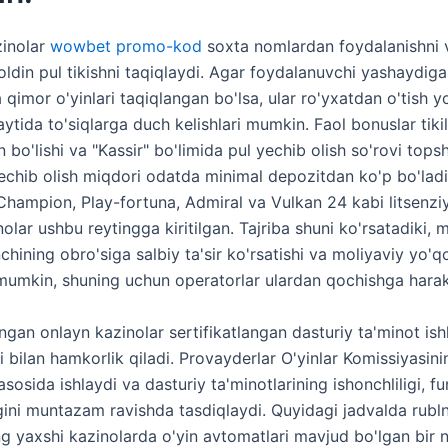
zinolar
wowbet promo-kod
soxta nomlardan foydalanishni
ldin pul tikishni taqiqlaydi. Agar foydalanuvchi yashaydig
imor o'yinlari taqiqlangan bo'lsa, ular ro'yxatdan o'tish y
aytida to'siqlarga duch kelishlari mumkin. Faol bonuslar tiki
 bo'lishi va "Kassir" bo'limida pul yechib olish so'rovi topshi
yechib olish miqdori odatda minimal depozitdan ko'p bo'ladi
Champion, Play-fortuna, Admiral va Vulkan 24 kabi litsenz
olar ushbu reytingga kiritilgan. Tajriba shuni ko'rsatadiki, m
nchining obro'siga salbiy ta'sir ko'rsatishi va moliyaviy yo'q
 mumkin, shuning uchun operatorlar ulardan qochishga haraka
ngan onlayn kazinolar sertifikatlangan dasturiy ta'minot ish
i bilan hamkorlik qiladi. Provayderlar O'yinlar Komissiyasini
 asosida ishlaydi va dasturiy ta'minotlarining ishonchliligi, fu
igini muntazam ravishda tasdiqlaydi. Quyidagi jadvalda rubln
ng yaxshi kazinolarda o'yin avtomatlari mavjud bo'lgan bir 