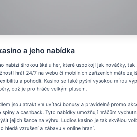
kasino a jeho nabídka
o nabízí širokou škálu her, které uspokojí jak nováčky, tak
žností hrát 24/7 na webu či mobilních zařízeních máte zaji
exibilitu a pohodlí. Kasino se také pyšní vysokou mírou výp
běry, což je pro hráče velkým plusem.
dlem jsou atraktivní uvítací bonusy a pravidelné promo akc
ee spiny a cashback. Tyto nabídky umožňují hráčům vychutna
ýšit jejich šance na výhru. Ludios kasino je tak skvělou vo
o hledá vzrušení a zábavu v online hraní.