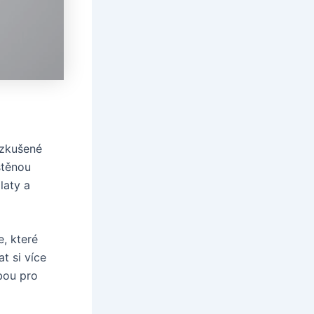
 zkušené
štěnou
laty a
e, které
t si více
lbou pro