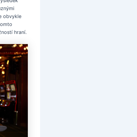
výsledek
různými
je obvykle
 tomto
ností hraní.