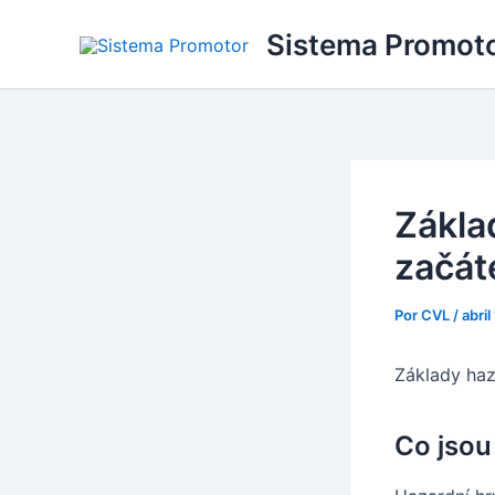
Ir
Sistema Promot
para
o
conteúdo
Zákla
začát
Por
CVL
/
abril
Základy haz
Co jsou