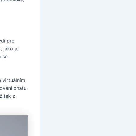
edí pro
, jako je
o se
e virtuálním
ování chatu.
žitek z