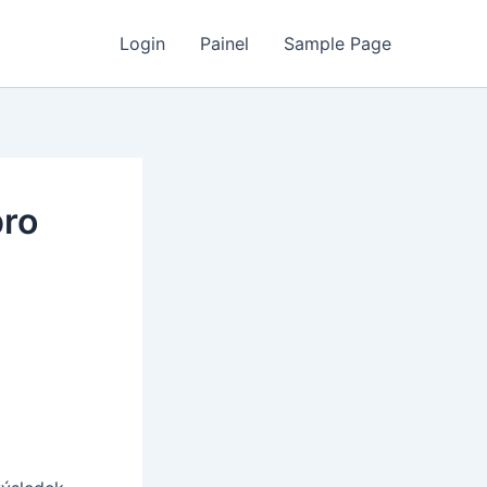
Login
Painel
Sample Page
pro