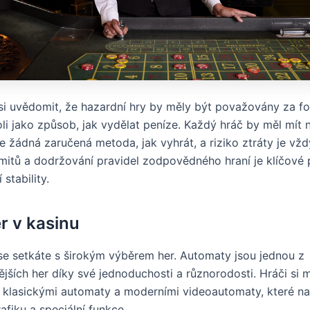
 si uvědomit, že hazardní hry by měly být považovány za f
oli jako způsob, jak vydělat peníze. Každý hráč by měl mít 
je žádná zaručená metoda, jak vyhrát, a riziko ztráty je vž
imitů a dodržování pravidel zodpovědného hraní je klíčové
 stability.
r v kasinu
se setkáte s širokým výběrem her. Automaty jsou jednou z
ějších her díky své jednoduchosti a různorodosti. Hráči si
 klasickými automaty a moderními videoautomaty, které na
rafiku a speciální funkce.