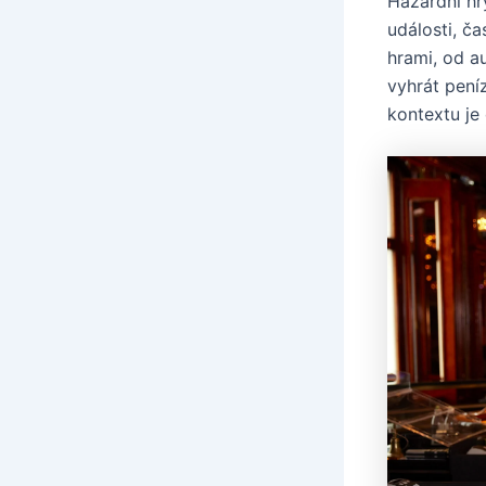
Hazardní hr
události, č
hrami, od au
vyhrát peníz
kontextu je