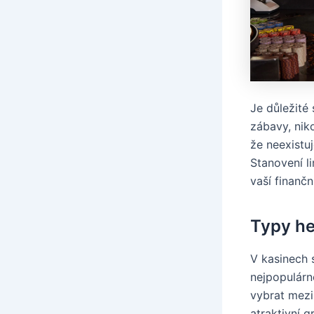
Je důležité
zábavy, nik
že neexistu
Stanovení l
vaší finanční
Typy he
V kasinech 
nejpopulárn
vybrat mezi
atraktivní g