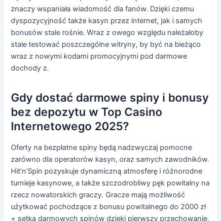
znaczy wspaniała wiadomość dla fanów. Dzięki czemu
dyspozycyjność także kasyn przez internet, jak i samych
bonusów stale rośnie. Wraz z owego względu należałoby
stale testować poszczególne witryny, by być na bieżąco
wraz z nowymi kodami promocyjnymi pod darmowe
dochody z.
Gdy dostać darmowe spiny i bonusy
bez depozytu w Top Casino
Internetowego 2025?
Oferty na bezpłatne spiny będą nadzwyczaj pomocne
zarówno dla operatorów kasyn, oraz samych zawodników.
Hit’n’Spin pozyskuje dynamiczną atmosferę i różnorodne
turnieje kasynowe, a także szczodrobliwy pęk powitalny na
rzecz nowatorskich graczy. Gracze mają możliwość
użytkować pochodzące z bonusu powitalnego do 2000 zł
+ setka darmowych spinów dzięki pierwszy przechowanie,