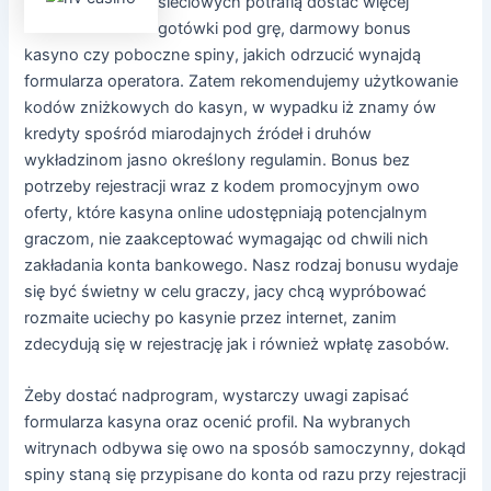
sieciowych potrafią dostać więcej
gotówki pod grę, darmowy bonus
kasyno czy poboczne spiny, jakich odrzucić wynajdą
formularza operatora. Zatem rekomendujemy użytkowanie
kodów zniżkowych do kasyn, w wypadku iż znamy ów
kredyty spośród miarodajnych źródeł i druhów
wykładzinom jasno określony regulamin. Bonus bez
potrzeby rejestracji wraz z kodem promocyjnym owo
oferty, które kasyna online udostępniają potencjalnym
graczom, nie zaakceptować wymagając od chwili nich
zakładania konta bankowego. Nasz rodzaj bonusu wydaje
się być świetny w celu graczy, jacy chcą wypróbować
rozmaite uciechy po kasynie przez internet, zanim
zdecydują się w rejestrację jak i również wpłatę zasobów.
Żeby dostać nadprogram, wystarczy uwagi zapisać
formularza kasyna oraz ocenić profil. Na wybranych
witrynach odbywa się owo na sposób samoczynny, dokąd
spiny staną się przypisane do konta od razu przy rejestracji