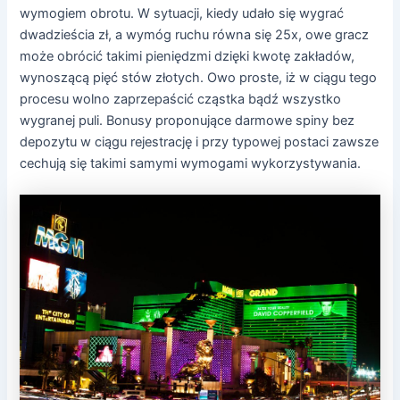
wymogiem obrotu. W sytuacji, kiedy udało się wygrać
dwadzieścia zł, a wymóg ruchu równa się 25x, owe gracz
może obrócić takimi pieniędzmi dzięki kwotę zakładów,
wynoszącą pięć stów złotych. Owo proste, iż w ciągu tego
procesu wolno zaprzepaścić cząstka bądź wszystko
wygranej puli. Bonusy proponujące darmowe spiny bez
depozytu w ciągu rejestrację i przy typowej postaci zawsze
cechują się takimi samymi wymogami wykorzystywania.