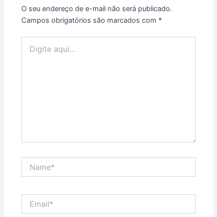
O seu endereço de e-mail não será publicado.
Campos obrigatórios são marcados com
*
Digite
aqui...
Name*
Email*