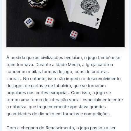
À medida que as civilizações evoluíam, o jogo também se
transformava. Durante a Idade Média, a Igreja católica
condenou muitas formas de jogo, considerando-as
imorais. No entanto, isso não impediu o desenvolvimento
de jogos de cartas e de tabuleiro, que se tornaram
populares nas cortes europeias. Com isso, o jogo se
tornou uma forma de interação social, especialmente entre
a nobreza, que frequentemente apostava grandes
quantidades de dinheiro em torneios e competições.
Com a chegada do Renascimento, o jogo passou a ser