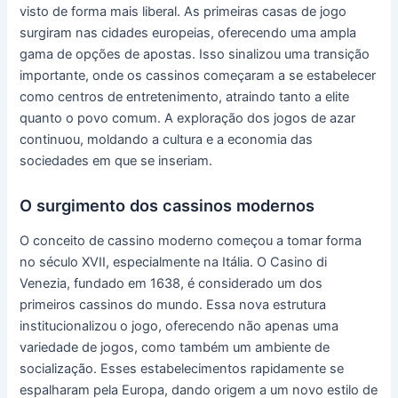
visto de forma mais liberal. As primeiras casas de jogo
surgiram nas cidades europeias, oferecendo uma ampla
gama de opções de apostas. Isso sinalizou uma transição
importante, onde os cassinos começaram a se estabelecer
como centros de entretenimento, atraindo tanto a elite
quanto o povo comum. A exploração dos jogos de azar
continuou, moldando a cultura e a economia das
sociedades em que se inseriam.
O surgimento dos cassinos modernos
O conceito de cassino moderno começou a tomar forma
no século XVII, especialmente na Itália. O Casino di
Venezia, fundado em 1638, é considerado um dos
primeiros cassinos do mundo. Essa nova estrutura
institucionalizou o jogo, oferecendo não apenas uma
variedade de jogos, como também um ambiente de
socialização. Esses estabelecimentos rapidamente se
espalharam pela Europa, dando origem a um novo estilo de