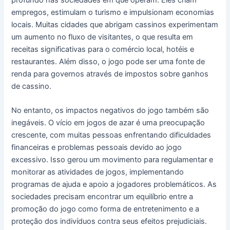
empregos, estimulam o turismo e impulsionam economias
locais. Muitas cidades que abrigam cassinos experimentam
um aumento no fluxo de visitantes, o que resulta em
receitas significativas para o comércio local, hotéis e
restaurantes. Além disso, o jogo pode ser uma fonte de
renda para governos através de impostos sobre ganhos
de cassino.
No entanto, os impactos negativos do jogo também são
inegáveis. O vício em jogos de azar é uma preocupação
crescente, com muitas pessoas enfrentando dificuldades
financeiras e problemas pessoais devido ao jogo
excessivo. Isso gerou um movimento para regulamentar e
monitorar as atividades de jogos, implementando
programas de ajuda e apoio a jogadores problemáticos. As
sociedades precisam encontrar um equilíbrio entre a
promoção do jogo como forma de entretenimento e a
proteção dos indivíduos contra seus efeitos prejudiciais.