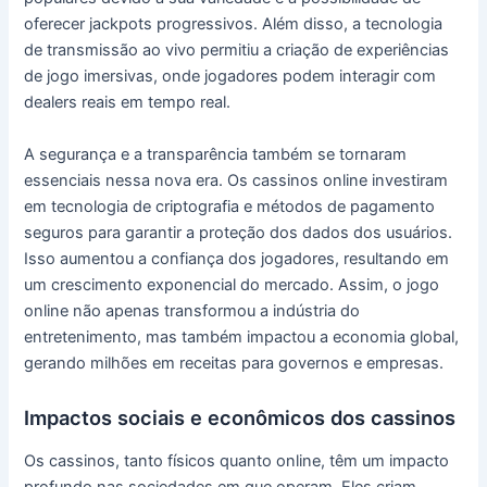
oferecer jackpots progressivos. Além disso, a tecnologia
de transmissão ao vivo permitiu a criação de experiências
de jogo imersivas, onde jogadores podem interagir com
dealers reais em tempo real.
A segurança e a transparência também se tornaram
essenciais nessa nova era. Os cassinos online investiram
em tecnologia de criptografia e métodos de pagamento
seguros para garantir a proteção dos dados dos usuários.
Isso aumentou a confiança dos jogadores, resultando em
um crescimento exponencial do mercado. Assim, o jogo
online não apenas transformou a indústria do
entretenimento, mas também impactou a economia global,
gerando milhões em receitas para governos e empresas.
Impactos sociais e econômicos dos cassinos
Os cassinos, tanto físicos quanto online, têm um impacto
profundo nas sociedades em que operam. Eles criam