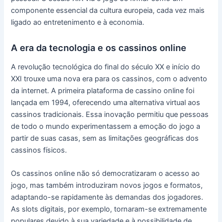
componente essencial da cultura europeia, cada vez mais
ligado ao entretenimento e à economia.
A era da tecnologia e os cassinos online
A revolução tecnológica do final do século XX e início do
XXI trouxe uma nova era para os cassinos, com o advento
da internet. A primeira plataforma de cassino online foi
lançada em 1994, oferecendo uma alternativa virtual aos
cassinos tradicionais. Essa inovação permitiu que pessoas
de todo o mundo experimentassem a emoção do jogo a
partir de suas casas, sem as limitações geográficas dos
cassinos físicos.
Os cassinos online não só democratizaram o acesso ao
jogo, mas também introduziram novos jogos e formatos,
adaptando-se rapidamente às demandas dos jogadores.
As slots digitais, por exemplo, tornaram-se extremamente
populares devido à sua variedade e à possibilidade de