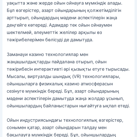
уақытта және жерде ойын ойнауға мүмкіндік алады.
Бұл өзгерістер, азарт ойындарының қолжетімділігін
арттырып, ойындардың мәдени аспектілерін жаңа
деңгейге көтереді. Адамдар тек ойын ойнаумен
шектелмей, әлеуметтік желілер арқылы өз
тәжірибелерімен бөлісуді де дамытуда.
Заманауи казино технологиялар мен
жаңашылдықтарды пайдалана отырып, ойын
тәжірибесін интерактивті әрі қызықты етуге тырысады.
Мысалы, виртуалды шындық (VR) технологиялары,
ойыншыларға физикалық казино атмосферасын
сезінуге мүмкіндік береді. Бұл, азарт ойындарының
мәдени аспектілерін дамытуда жаңа жолдар ұсынып,
ойыншылардың байланыстарын нығайтуға ықпал етеді.
Ойын индустриясындағы технологиялық өзгерістер,
сонымен қатар, азарт ойындарын талдау мен
бақылауға мүмкіндік береді. Бұл, ойыншылардың