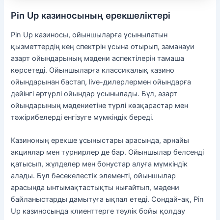
Pin Up казиносының ерекшеліктері
Pin Up казиносы, ойыншыларға ұсынылатын
қызметтердің кең спектрін ұсына отырып, заманауи
азарт ойындарының мәдени аспектілерін тамаша
көрсетеді. Ойыншыларға классикалық казино
ойындарынан бастап, live-дилерлермен ойындарға
дейінгі әртүрлі ойындар ұсынылады. Бұл, азарт
ойындарының мәдениетіне түрлі көзқарастар мен
тәжірибелерді енгізуге мүмкіндік береді.
Казиноның ерекше ұсыныстары арасында, арнайы
акциялар мен турнирлер де бар. Ойыншылар белсенді
қатысып, жүлделер мен бонустар алуға мүмкіндік
алады. Бұл бәсекелестік элементі, ойыншылар
арасында ынтымақтастықты нығайтып, мәдени
байланыстарды дамытуға ықпал етеді. Сондай-ақ, Pin
Up казиносында клиенттерге тәулік бойы қолдау