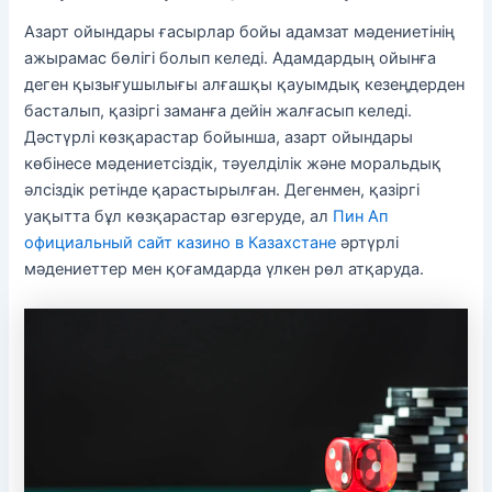
Азарт ойындары ғасырлар бойы адамзат мәдениетінің
ажырамас бөлігі болып келеді. Адамдардың ойынға
деген қызығушылығы алғашқы қауымдық кезеңдерден
басталып, қазіргі заманға дейін жалғасып келеді.
Дәстүрлі көзқарастар бойынша, азарт ойындары
көбінесе мәдениетсіздік, тәуелділік және моральдық
әлсіздік ретінде қарастырылған. Дегенмен, қазіргі
уақытта бұл көзқарастар өзгеруде, ал
Пин Ап
официальный сайт казино в Казахстане
әртүрлі
мәдениеттер мен қоғамдарда үлкен рөл атқаруда.