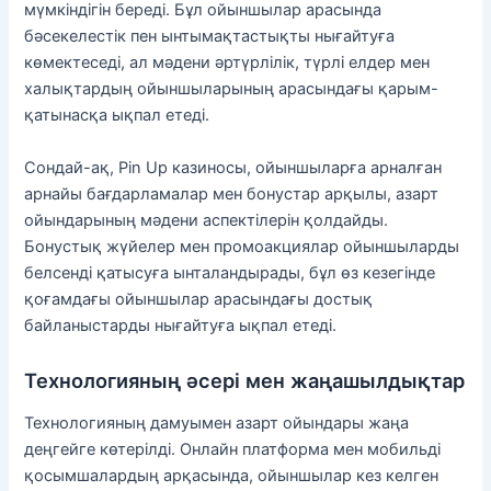
мүмкіндігін береді. Бұл ойыншылар арасында
бәсекелестік пен ынтымақтастықты нығайтуға
көмектеседі, ал мәдени әртүрлілік, түрлі елдер мен
халықтардың ойыншыларының арасындағы қарым-
қатынасқа ықпал етеді.
Сондай-ақ, Pin Up казиносы, ойыншыларға арналған
арнайы бағдарламалар мен бонустар арқылы, азарт
ойындарының мәдени аспектілерін қолдайды.
Бонустық жүйелер мен промоакциялар ойыншыларды
белсенді қатысуға ынталандырады, бұл өз кезегінде
қоғамдағы ойыншылар арасындағы достық
байланыстарды нығайтуға ықпал етеді.
Технологияның әсері мен жаңашылдықтар
Технологияның дамуымен азарт ойындары жаңа
деңгейге көтерілді. Онлайн платформа мен мобильді
қосымшалардың арқасында, ойыншылар кез келген