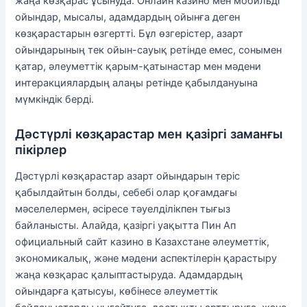
жаңа көзқарас ұсынуда. Онлайн казино мен мобильді
ойындар, мысалы, адамдардың ойынға деген
көзқарастарын өзгертті. Бұл өзгерістер, азарт
ойындарының тек ойын-сауық ретінде емес, сонымен
қатар, әлеуметтік қарым-қатынастар мен мәдени
интеракциялардың алаңы ретінде қабылдануына
мүмкіндік берді.
Дәстүрлі көзқарастар мен қазіргі заманғы
пікірлер
Дәстүрлі көзқарастар азарт ойындарын теріс
қабылдайтын болды, себебі олар қоғамдағы
мәселелермен, әсіресе тәуелділікпен тығыз
байланысты. Алайда, қазіргі уақытта Пин Ап
официальный сайт казино в Казахстане әлеуметтік,
экономикалық, және мәдени аспектілерін қарастыру
жаңа көзқарас қалыптастыруда. Адамдардың
ойындарға қатысуы, көбінесе әлеуметтік