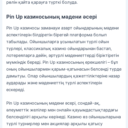
рөлін қайта қарауға түрткі болуда.
Pin Up казиносының мәдени әсері
Pin Up казиносы заманауи азарт ойындарының мәдени
аспектілерін білдіретін бірегей платформа болып
табылады. Ойыншыларға ұсынылатын түрлі ойын
түрлері, классикалық казино ойындарынан бастап,
лотереяларға дейін, әртүрлі мәдениеттерді біріктіретін
мүмкіндік береді. Pin Up казиносының ерекшелігі – бұл
оның ойыншылармен қарым-қатынасын белсенді түрде
дамытуы. Олар ойыншылардың қажеттіліктеріне назар
аударады және мәдениеттің түрлі аспектілерін
ескереді.
Pin Up казиносының мәдени әсері, сондай-ақ,
әлеуметтік желілер мен онлайн қауымдастықтардағы
белсенділігі арқылы көрінеді. Казино өз ойыншыларына
түрлі турнирлер мен акциялар арқылы қатысу