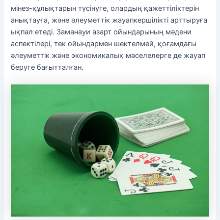
мінез-құлықтарын түсінуге, олардың қажеттіліктерін
анықтауға, және әлеуметтік жауапкершілікті арттыруға
ықпал етеді. Заманауи азарт ойындарының мәдени
аспектілері, тек ойындармен шектелмей, қоғамдағы
әлеуметтік және экономикалық мәселелерге де жауап
беруге бағытталған.