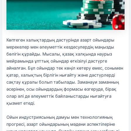
Көптеген халықтардың дәстүрінде азарт ойындары
мерекелер мен әлеуметтік кездесулердің маңызды
бөлігін құрайды. Мысалы, қазақ халқында наурыз
мейрамында ұлттық ойындар өткізілуі дәстүрге
айналған. Бұл ойындар тек көңіл көтеру емес, сонымен
қатар, халықтың бірлігін нығайту және дәстүрлерді
сақтау құралы болып табылады. Заманауи заманның
әсерінен, осы ойындардың формасы өзгеруде, бірақ
олар әлі де әлеуметтік байланыстарды нығайтуға
қызмет етеді.
Ойын индустриясының дамуы мен технологияның
прогресі, азарт ойындарының мәдени аспектілеріне