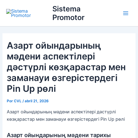
Ir
Main
Sistema
para
Promotor
Men
o
conteúdo
Азарт ойындарының
мәдени аспектілері
дәстүрлі көзқарастар мен
заманауи өзгерістердегі
Pin Up рөлі
Por
CVL
/
abril 21, 2026
Азарт ойындарының мәдени аспектілері дәстүрлі
көзқарастар мен заманауи өзгерістердегі Pin Up рөлі
Азарт ойындарының мәдени тарихы