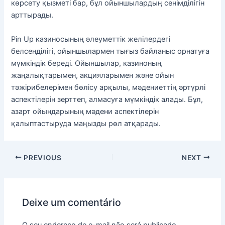
көрсету қызметі бар, бұл ойыншылардың сенімділігін
арттырады.
Pin Up казиносының әлеуметтік желілердегі
белсенділігі, ойыншылармен тығыз байланыс орнатуға
мүмкіндік береді. Ойыншылар, казиноның
жаңалықтарымен, акцияларымен және ойын
тәжірибелерімен бөлісу арқылы, мәдениеттің әртүрлі
аспектілерін зерттеп, алмасуға мүмкіндік алады. Бұл,
азарт ойындарының мәдени аспектілерін
қалыптастыруда маңызды рөл атқарады.
PREVIOUS
NEXT
Deixe um comentário
O seu endereço de e-mail não será publicado.