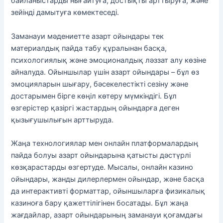
байланыстарды нығайтуға, достықты арттыруға, және
зейінді дамытуға көмектеседі.
Заманауи мәдениетте азарт ойындары тек
материалдық пайда табу құралынан басқа,
психологиялық және эмоционалдық ләззат алу көзіне
айналуда. Ойыншылар үшін азарт ойындары – бұл өз
эмоцияларын шығару, бәсекелестікті сезіну және
достарымен бірге көңіл көтеру мүмкіндігі. Бұл
өзгерістер қазіргі жастардың ойындарға деген
қызығушылығын арттыруда.
Жаңа технологиялар мен онлайн платформалардың
пайда болуы азарт ойындарына қатысты дәстүрлі
көзқарастарды өзгертуде. Мысалы, онлайн казино
ойындары, жанды дилерлермен ойындар, және басқа
да интерактивті форматтар, ойыншыларға физикалық
казиноға бару қажеттілігінен босатады. Бұл жаңа
жағдайлар, азарт ойындарының заманауи қоғамдағы