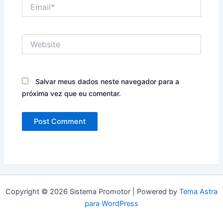
Email*
Website
Salvar meus dados neste navegador para a
próxima vez que eu comentar.
Copyright © 2026 Sistema Promotor | Powered by
Tema Astra
para WordPress