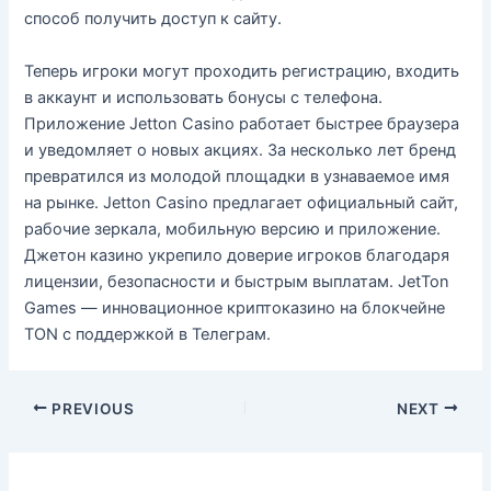
способ получить доступ к сайту.
Теперь игроки могут проходить регистрацию, входить
в аккаунт и использовать бонусы с телефона.
Приложение Jetton Casino работает быстрее браузера
и уведомляет о новых акциях. За несколько лет бренд
превратился из молодой площадки в узнаваемое имя
на рынке. Jetton Casino предлагает официальный сайт,
рабочие зеркала, мобильную версию и приложение.
Джетон казино укрепило доверие игроков благодаря
лицензии, безопасности и быстрым выплатам. JetTon
Games — инновационное криптоказино на блокчейне
TON с поддержкой в Телеграм.
PREVIOUS
NEXT