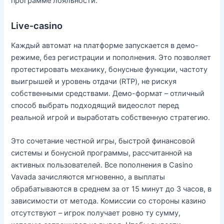
программе лояльности.
Live‑casino
Каждый автомат на платформе запускается в демо-
режиме, без регистрации и пополнения. Это позволяет
протестировать механику, бонусные функции, частоту
выигрышей и уровень отдачи (RTP), не рискуя
собственными средствами. Демо-формат – отличный
способ выбрать подходящий видеослот перед
реальной игрой и выработать собственную стратегию.
Это сочетание честной игры, быстрой финансовой
системы и бонусной программы, рассчитанной на
активных пользователей. Все пополнения в Casino
Vavada зачисляются мгновенно, а выплаты
обрабатываются в среднем за от 15 минут до 3 часов, в
зависимости от метода. Комиссии со стороны казино
отсутствуют – игрок получает ровно ту сумму,