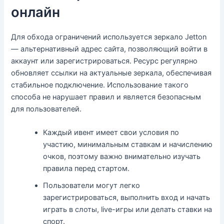
онлайн
Для обхода ограничений используется зеркало Jetton
— альтернативный адрес сайта, позволяющий войти в
аккаунт или зарегистрироваться. Ресурс регулярно
обновляет ссылки на актуальные зеркала, обеспечивая
стабильное подключение. Использование такого
способа не нарушает правил и является безопасным
для пользователей.
Каждый ивент имеет свои условия по
участию, минимальным ставкам и начислению
очков, поэтому важно внимательно изучать
правила перед стартом.
Пользователи могут легко
зарегистрироваться, выполнить вход и начать
играть в слоты, live-игры или делать ставки на
спорт.