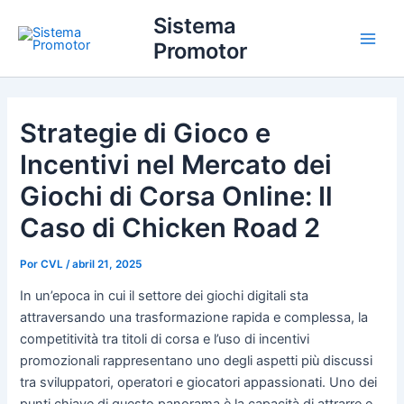
Ir
Main
Sistema
para
Promotor
Men
o
conteúdo
Strategie di Gioco e
Incentivi nel Mercato dei
Giochi di Corsa Online: Il
Caso di Chicken Road 2
Por
CVL
/
abril 21, 2025
In un’epoca in cui il settore dei giochi digitali sta
attraversando una trasformazione rapida e complessa, la
competitività tra titoli di corsa e l’uso di incentivi
promozionali rappresentano uno degli aspetti più discussi
tra sviluppatori, operatori e giocatori appassionati. Uno dei