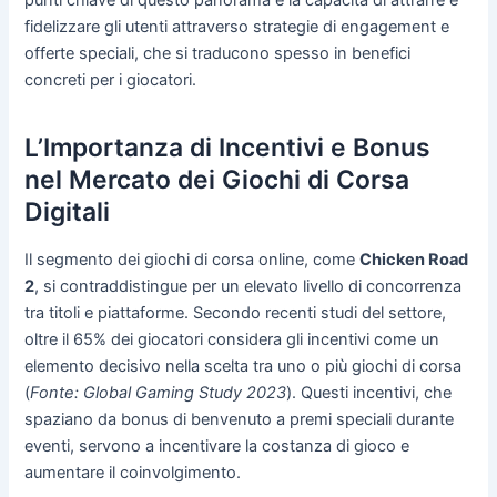
punti chiave di questo panorama è la capacità di attrarre e
fidelizzare gli utenti attraverso strategie di engagement e
offerte speciali, che si traducono spesso in benefici
concreti per i giocatori.
L’Importanza di Incentivi e Bonus
nel Mercato dei Giochi di Corsa
Digitali
Il segmento dei giochi di corsa online, come
Chicken Road
2
, si contraddistingue per un elevato livello di concorrenza
tra titoli e piattaforme. Secondo recenti studi del settore,
oltre il 65% dei giocatori considera gli incentivi come un
elemento decisivo nella scelta tra uno o più giochi di corsa
(
Fonte: Global Gaming Study 2023
). Questi incentivi, che
spaziano da bonus di benvenuto a premi speciali durante
eventi, servono a incentivare la costanza di gioco e
aumentare il coinvolgimento.