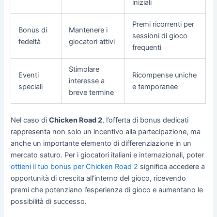
iniziali
Premi ricorrenti per
Bonus di
Mantenere i
sessioni di gioco
fedeltà
giocatori attivi
frequenti
Stimolare
Eventi
Ricompense uniche
interesse a
speciali
e temporanee
breve termine
Nel caso di
Chicken Road 2
, l’offerta di bonus dedicati
rappresenta non solo un incentivo alla partecipazione, ma
anche un importante elemento di differenziazione in un
mercato saturo. Per i giocatori italiani e internazionali, poter
ottieni il tuo bonus per Chicken Road 2
significa accedere a
opportunità di crescita all’interno del gioco, ricevendo
premi che potenziano l’esperienza di gioco e aumentano le
possibilità di successo.