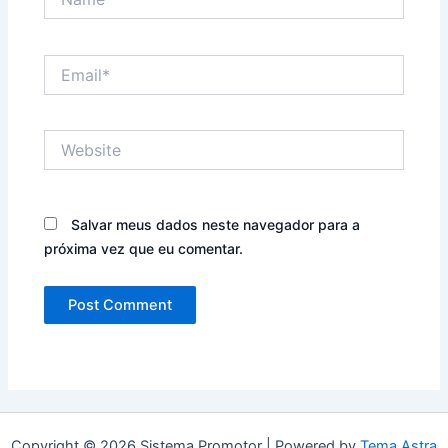
Email*
Website
Salvar meus dados neste navegador para a
próxima vez que eu comentar.
Copyright © 2026 Sistema Promotor | Powered by
Tema Astra