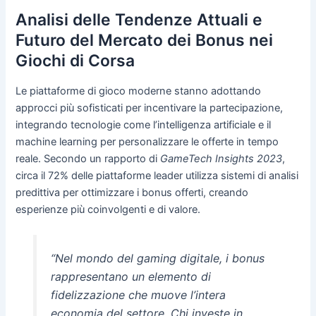
Analisi delle Tendenze Attuali e
Futuro del Mercato dei Bonus nei
Giochi di Corsa
Le piattaforme di gioco moderne stanno adottando
approcci più sofisticati per incentivare la partecipazione,
integrando tecnologie come l’intelligenza artificiale e il
machine learning per personalizzare le offerte in tempo
reale. Secondo un rapporto di
GameTech Insights 2023
,
circa il 72% delle piattaforme leader utilizza sistemi di analisi
predittiva per ottimizzare i bonus offerti, creando
esperienze più coinvolgenti e di valore.
“Nel mondo del gaming digitale, i bonus
rappresentano un elemento di
fidelizzazione che muove l’intera
economia del settore. Chi investe in