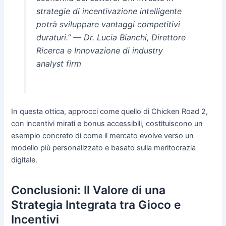
strategie di incentivazione intelligente
potrà sviluppare vantaggi competitivi
duraturi.” — Dr. Lucia Bianchi, Direttore
Ricerca e Innovazione di industry
analyst firm
In questa ottica, approcci come quello di Chicken Road 2,
con incentivi mirati e bonus accessibili, costituiscono un
esempio concreto di come il mercato evolve verso un
modello più personalizzato e basato sulla meritocrazia
digitale.
Conclusioni: Il Valore di una
Strategia Integrata tra Gioco e
Incentivi